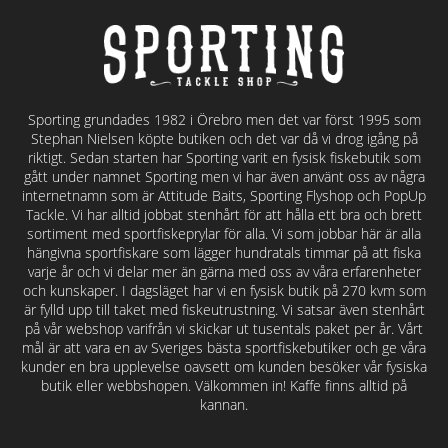
Sporting grundades 1982 i Örebro men det var först 1995 som
Stephan Nielsen köpte butiken och det var då vi drog igång på
riktigt. Sedan starten har Sporting varit en fysisk fiskebutik som
gått under namnet Sporting men vi har även använt oss av några
internetnamn som är Attitude Baits, Sporting Flyshop och PopUp
Tackle. Vi har alltid jobbat stenhårt för att hålla ett bra och brett
sortiment med sportfiskeprylar för alla. Vi som jobbar här är alla
hängivna sportfiskare som lägger hundratals timmar på att fiska
varje år och vi delar mer än gärna med oss av våra erfarenheter
och kunskaper. I dagsläget har vi en fysisk butik på 270 kvm som
är fylld upp till taket med fiskeutrustning. Vi satsar även stenhårt
på vår webshop varifrån vi skickar ut tusentals paket per år. Vårt
mål är att vara en av Sveriges bästa sportfiskebutiker och ge våra
kunder en bra upplevelse oavsett om kunden besöker vår fysiska
butik eller webbshopen. Välkommen in! Kaffe finns alltid på
kannan.