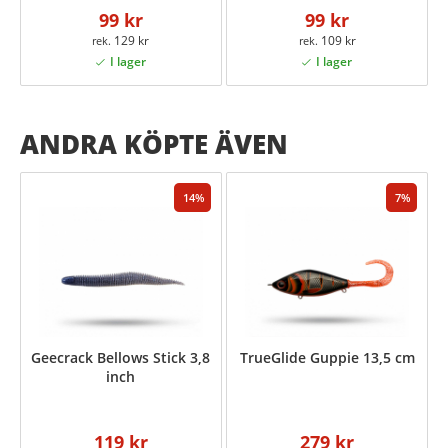
99 kr
99 kr
129 kr
109 kr
ANDRA KÖPTE ÄVEN
14
7
Geecrack Bellows Stick 3,8
TrueGlide Guppie 13,5 cm
inch
119 kr
279 kr