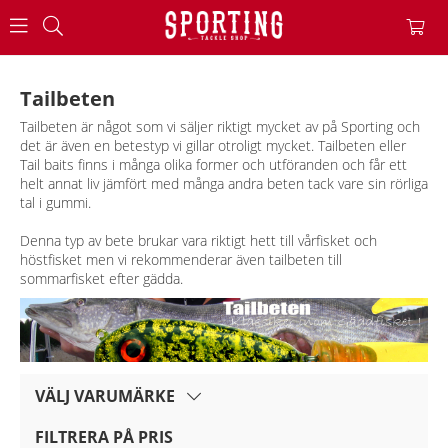
Tailbeten
Tailbeten är något som vi säljer riktigt mycket av på Sporting och
det är även en betestyp vi gillar otroligt mycket. Tailbeten eller
Tail baits finns i många olika former och utföranden och får ett
helt annat liv jämfört med många andra beten tack vare sin rörliga
tal i gummi.
Denna typ av bete brukar vara riktigt hett till vårfisket och
höstfisket men vi rekommenderar även tailbeten till
sommarfisket efter gädda.
VÄLJ VARUMÄRKE
FILTRERA PÅ PRIS