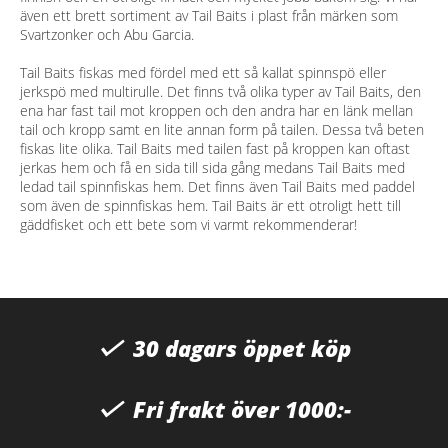
även ett brett sortiment av Tail Baits i plast från märken som
Svartzonker och Abu Garcia.
Tail Baits fiskas med fördel med ett så kallat spinnspö eller
jerkspö med multirulle. Det finns två olika typer av Tail Baits, den
ena har fast tail mot kroppen och den andra har en länk mellan
tail och kropp samt en lite annan form på tailen. Dessa två beten
fiskas lite olika. Tail Baits med tailen fast på kroppen kan oftast
jerkas hem och få en sida till sida gång medans Tail Baits med
ledad tail spinnfiskas hem. Det finns även Tail Baits med paddel
som även de spinnfiskas hem. Tail Baits är ett otroligt hett till
gäddfisket och ett bete som vi varmt rekommenderar!
30 dagars öppet köp
Fri frakt över 1000:-