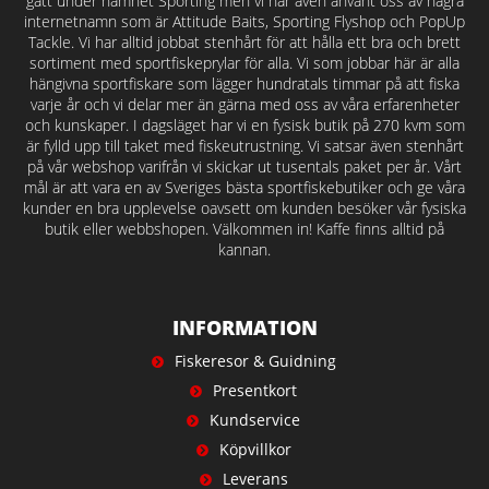
gått under namnet Sporting men vi har även använt oss av några
internetnamn som är Attitude Baits, Sporting Flyshop och PopUp
Tackle. Vi har alltid jobbat stenhårt för att hålla ett bra och brett
sortiment med sportfiskeprylar för alla. Vi som jobbar här är alla
hängivna sportfiskare som lägger hundratals timmar på att fiska
varje år och vi delar mer än gärna med oss av våra erfarenheter
och kunskaper. I dagsläget har vi en fysisk butik på 270 kvm som
är fylld upp till taket med fiskeutrustning. Vi satsar även stenhårt
på vår webshop varifrån vi skickar ut tusentals paket per år. Vårt
mål är att vara en av Sveriges bästa sportfiskebutiker och ge våra
kunder en bra upplevelse oavsett om kunden besöker vår fysiska
butik eller webbshopen. Välkommen in! Kaffe finns alltid på
kannan.
INFORMATION
Fiskeresor & Guidning
Presentkort
Kundservice
Köpvillkor
Leverans