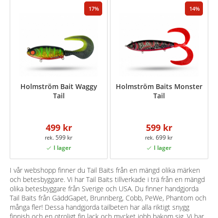
17
14
Holmström Bait Waggy
Holmström Baits Monster
Tail
Tail
499 kr
599 kr
599 kr
699 kr
I vår webshopp finner du Tail Baits från en mängd olika märken
och betesbyggare. Vi har Tail Baits tillverkade i trä från en mängd
olika betesbyggare från Sverige och USA. Du finner handgjorda
Tail Baits från GäddGapet, Brunnberg, Cobb, PeWe, Phantom och
många fler! Dessa handgjorda tailbeten har alla riktigt snygg
finnish och en otroligt fin lack och mycket jobb bakom sig. Vi har