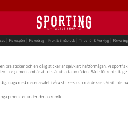
eset
Fiskespön
Fiskedrag
Krok & Småplock
Tillbehör & Verktyg
Förvaring
en bra sticker och en dålig sticker är självklart häftförmågan. Vi sportfi
dem har gemensamt är att det är utsatta områden. Både för rent slitage
äldigt noga med materialvalet i våra stickers och mätdekaler. Vi vill inte ha
ns inga produkter under denna rubrik.