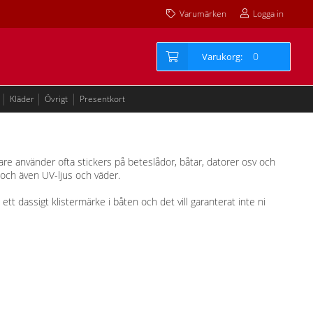
Varumärken
Logga in
0
Kläder
Övrigt
Presentkort
skare använder ofta stickers på beteslådor, båtar, datorer osv och
 och även UV-ljus och väder.
 ett dassigt klistermärke i båten och det vill garanterat inte ni