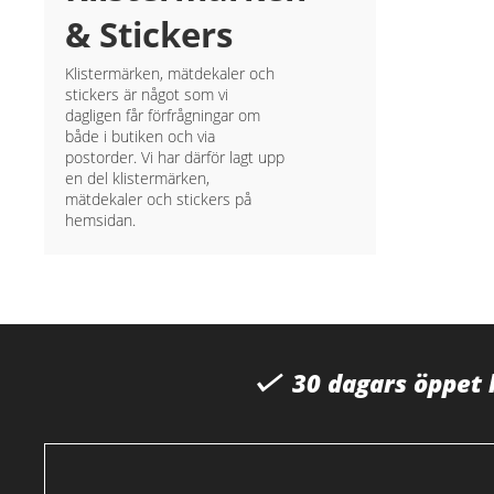
& Stickers
Klistermärken, mätdekaler och
stickers är något som vi
dagligen får förfrågningar om
både i butiken och via
postorder. Vi har därför lagt upp
en del klistermärken,
mätdekaler och stickers på
hemsidan.
30 dagars öppet