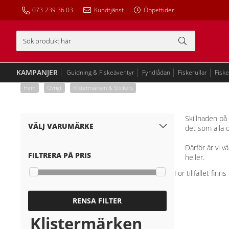
073-239 36 03
Kundtjänst
Öppettider
KAMPANJER
Guidning & Fiskeäventyr
Fyndlådan
Fiskerullar
Fisk
Hem
/
Övrigt
/
Klistermärken & Stickers
Skillnaden på 
VÄLJ VARUMÄRKE
det som alla 
Därför är vi v
FILTRERA PÅ PRIS
heller.
För tillfället fin
RENSA FILTER
Klistermärken