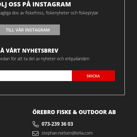
ÖLJ OSS PÅ INSTAGRAM
agliga dos av fiskefross, fiskenyheter och fiskeprylar.
TILL VÅR INSTAGRAM
FÅ VÅRT NYHETSBREV
edan för att ta del av nyheter och erbjudanden
SKICKA
ÖREBRO FISKE & OUTDOOR AB
073-239 36 03
stephan.nielsen@telia.com