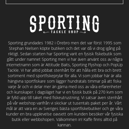
Sporting grundades 1982 i Örebro men det var först 1995 som
Stephan Nielsen köpte butiken och det var då vi drog igång på
riktigt. Sedan starten har Sporting varit en fysisk fiskebutik som
gått under namnet Sporting men vi har även använt oss av några
internetnamn som är Attitude Baits, Sporting Flyshop och PopUp
Tackle. Vi har alltid jobbat stenhårt för att hålla ett bra och brett
sortiment med sportfiskeprylar för alla. Vi som jobbar här är alla
hängivna sportfiskare som lägger hundratals timmar på att fiska
varje år och vi delar mer än gärna med oss av våra erfarenheter
och kunskaper. I dagsläget har vi en fysisk butik på 270 kvm som
är fylld upp till taket med fiskeutrustning. Vi satsar även stenhårt
på vår webshop varifrån vi skickar ut tusentals paket per år. Vårt
mål är att vara en av Sveriges bästa sportfiskebutiker och ge våra
kunder en bra upplevelse oavsett om kunden besöker vår fysiska
butik eller webbshopen. Välkommen in! Kaffe finns alltid på
kannan.