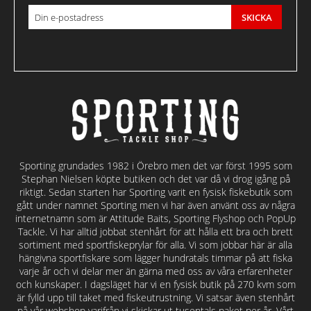
SKICKA
Sporting grundades 1982 i Örebro men det var först 1995 som
Stephan Nielsen köpte butiken och det var då vi drog igång på
riktigt. Sedan starten har Sporting varit en fysisk fiskebutik som
gått under namnet Sporting men vi har även använt oss av några
internetnamn som är Attitude Baits, Sporting Flyshop och PopUp
Tackle. Vi har alltid jobbat stenhårt för att hålla ett bra och brett
sortiment med sportfiskeprylar för alla. Vi som jobbar här är alla
hängivna sportfiskare som lägger hundratals timmar på att fiska
varje år och vi delar mer än gärna med oss av våra erfarenheter
och kunskaper. I dagsläget har vi en fysisk butik på 270 kvm som
är fylld upp till taket med fiskeutrustning. Vi satsar även stenhårt
på vår webshop varifrån vi skickar ut tusentals paket per år. Vårt