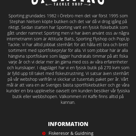
Sporting grundades 1982 i Örebro men det var först 1995 som
Stephan Nielsen köpte butiken och det var då vi drog igång på
riktigt. Sedan starten har Sporting varit en fysisk fiskebutik som
gått under namnet Sporting men vi har även använt oss av några
internetnamn som är Attitude Baits, Sporting Flyshop och PopUp
Tackle. Vi har alltid jobbat stenhårt för att hålla ett bra och brett
sortiment med sportfiskeprylar för alla. Vi som jobbar här är alla
hängivna sportfiskare som lägger hundratals timmar på att fiska
varje år och vi delar mer än gärna med oss av våra erfarenheter
och kunskaper. I dagsläget har vi en fysisk butik på 270 kvm som
är fylld upp till taket med fiskeutrustning. Vi satsar även stenhårt
på vår webshop varifrån vi skickar ut tusentals paket per år. Vårt
mål är att vara en av Sveriges bästa sportfiskebutiker och ge våra
kunder en bra upplevelse oavsett om kunden besöker vår fysiska
butik eller webbshopen. Välkommen in! Kaffe finns alltid på
kannan.
INFORMATION
Fiskeresor & Guidning