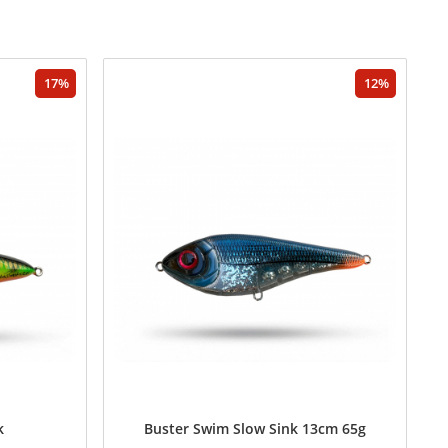
17
12
k
Buster Swim Slow Sink 13cm 65g