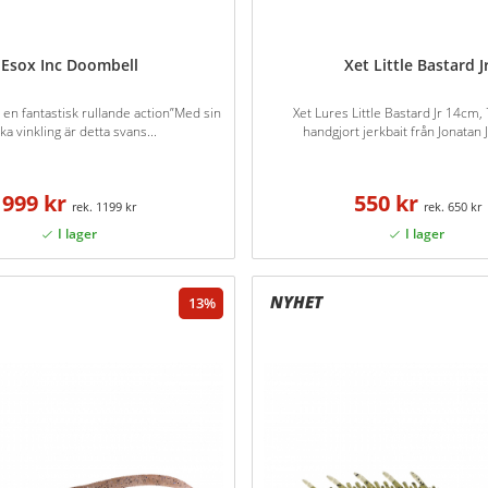
Esox Inc Doombell
Xet Little Bastard J
 en fantastisk rullande action”Med sin
Xet Lures Little Bastard Jr 14cm, 
ka vinkling är detta svans...
handgjort jerkbait från Jonatan J
999 kr
550 kr
1199 kr
650 kr
13