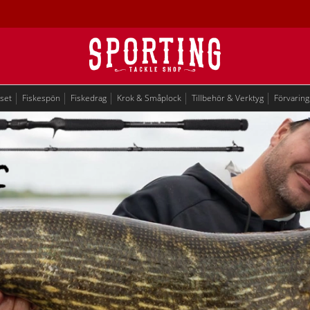
eset
Fiskespön
Fiskedrag
Krok & Småplock
Tillbehör & Verktyg
Förvaring