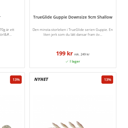
r
TrueGlide Guppie Downsize 9cm Shallow
70g är ett
Den minsta storleken i TrueGlide serien Guppie. En
örl&#...
liten jerk som du lätt dansar fram öv...
199 kr
249 kr
13
13