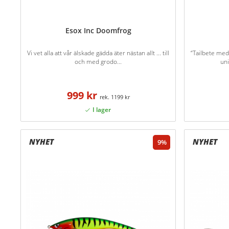
Esox Inc Doomfrog
Vi vet alla att vår älskade gädda äter nästan allt ... till
“Tailbete med
och med grodo...
uni
999 kr
1199 kr
9