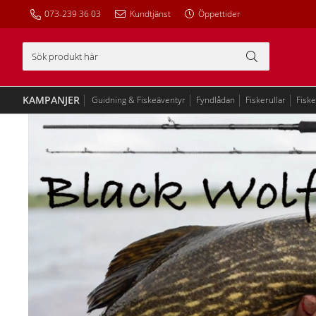
073-239 36 03
Kundtjänst
Öppettider
KAMPANJER
Guidning & Fiskeäventyr
Fyndlådan
Fiskerullar
Fisk