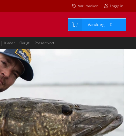
Varumärken
Logga in
0
Kläder
Övrigt
Presentkort