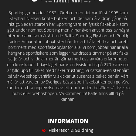
Sporting grundades 1982 i Örebro men det var först 1995 som
Stephan Nielsen köpte butiken och det var då vi drog igång på
riktigt. Sedan starten har Sporting varit en fysisk fiskebutik som
gått under namnet Sporting men vi har även använt oss av några
internetnamn som är Attitude Baits, Sporting Flyshop och PopUp
Tackle. Vi har alltid jobbat stenhårt för att hålla ett bra och brett
sortiment med sportfiskeprylar för alla. Vi som jobbar här är alla
hängivna sportfiskare som lägger hundratals timmar på att fiska
varje år och vi delar mer än gärna med oss av våra erfarenheter
och kunskaper. I dagsläget har vi en fysisk butik på 270 kvm som
är fylld upp till taket med fiskeutrustning. Vi satsar även stenhårt
på vår webshop varifrån vi skickar ut tusentals paket per år. Vårt
mål är att vara en av Sveriges bästa sportfiskebutiker och ge våra
kunder en bra upplevelse oavsett om kunden besöker vår fysiska
butik eller webbshopen. Välkommen in! Kaffe finns alltid på
kannan.
INFORMATION
Fiskeresor & Guidning