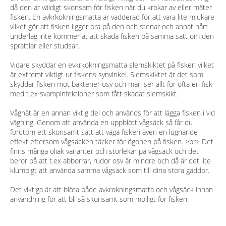
då den är väldigt skonsam för fisken när du krokar av eller mäter
fisken. En avkrkokningsmatta är vadderad för att vara lite mjukare
vilket gör att fisken ligger bra på den och stenar och annat hårt
underlag inte kommer åt att skada fisken på samma sätt om den
sprattlar eller studsar.
Vidare skyddar en evkrkokningsmatta slemskiktet på fisken vilket
är extremt viktigt ur fiskens synvinkel. Slemskiktet är det som
skyddar fisken mot bakterier osv och man ser allt för ofta en fisk
med t.ex svampinfektioner som fått skadat slemskikt.
Vågnät är en annan viktig del och används för att lägga fisken i vid
vägning. Genom att använda en uppblött vågsäck så får du
förutom ett skonsamt sätt att väga fisken även en lugnande
effekt eftersom vågsäcken täcker för ögonen på fisken. >br> Det
finns många oliak varianter och storlekar på vågsäck och det
beror på att t.ex abborrar, rudor osv är mindre och då är det lite
klumpigt att använda samma vågsäck som till dina stora gäddor.
Det viktiga är att blöta både avkrokningsmatta och vågsäck innan
användning för att bli så skonsamt som möjligt för fisken.