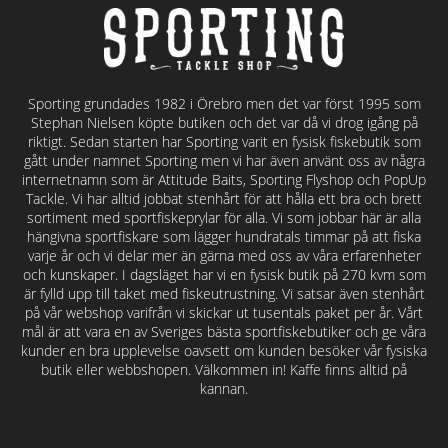
Sporting grundades 1982 i Örebro men det var först 1995 som
Stephan Nielsen köpte butiken och det var då vi drog igång på
riktigt. Sedan starten har Sporting varit en fysisk fiskebutik som
gått under namnet Sporting men vi har även använt oss av några
internetnamn som är Attitude Baits, Sporting Flyshop och PopUp
Tackle. Vi har alltid jobbat stenhårt för att hålla ett bra och brett
sortiment med sportfiskeprylar för alla. Vi som jobbar här är alla
hängivna sportfiskare som lägger hundratals timmar på att fiska
varje år och vi delar mer än gärna med oss av våra erfarenheter
och kunskaper. I dagsläget har vi en fysisk butik på 270 kvm som
är fylld upp till taket med fiskeutrustning. Vi satsar även stenhårt
på vår webshop varifrån vi skickar ut tusentals paket per år. Vårt
mål är att vara en av Sveriges bästa sportfiskebutiker och ge våra
kunder en bra upplevelse oavsett om kunden besöker vår fysiska
butik eller webbshopen. Välkommen in! Kaffe finns alltid på
kannan.