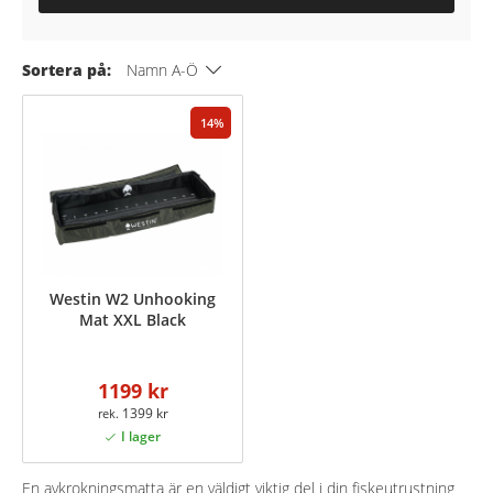
Sortera på:
Namn A-Ö
14
Westin W2 Unhooking
Mat XXL Black
1199 kr
1399 kr
En avkrokningsmatta är en väldigt viktig del i din fiskeutrustning