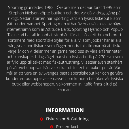
Sporting grundades 1982 i Örebro men det var först 1995 som
Stephan Nielsen köpte butiken och det var då vi drog igång på
riktigt. Sedan starten har Sporting varit en fysisk fiskebutik som
gått under namnet Sporting men vi har även använt oss av några
internetnamn som är Attitude Baits, Sporting Flyshop och PopUp
Tackle. Vi har alltid jobbat stenhårt för att hålla ett bra och brett
sortiment med sportfiskeprylar för alla. Vi som jobbar här är alla
hängivna sportfiskare som lägger hundratals timmar på att fiska
varje år och vi delar mer än gärna med oss av våra erfarenheter
och kunskaper. I dagsläget har vi en fysisk butik på 270 kvm som
är fylld upp till taket med fiskeutrustning. Vi satsar även stenhårt
på vår webshop varifrån vi skickar ut tusentals paket per år. Vårt
mål är att vara en av Sveriges bästa sportfiskebutiker och ge våra
kunder en bra upplevelse oavsett om kunden besöker vår fysiska
butik eller webbshopen. Välkommen in! Kaffe finns alltid på
kannan.
INFORMATION
Fiskeresor & Guidning
Presentkort