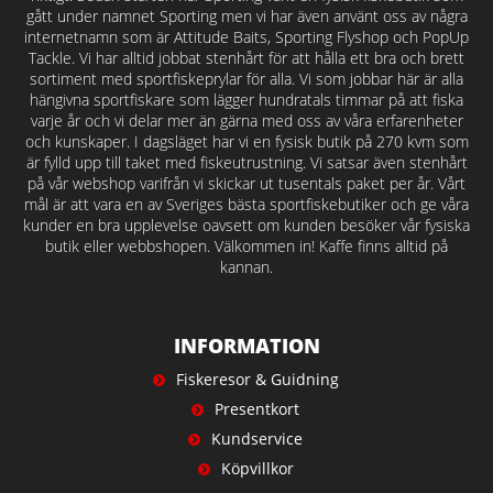
gått under namnet Sporting men vi har även använt oss av några
internetnamn som är Attitude Baits, Sporting Flyshop och PopUp
Tackle. Vi har alltid jobbat stenhårt för att hålla ett bra och brett
sortiment med sportfiskeprylar för alla. Vi som jobbar här är alla
hängivna sportfiskare som lägger hundratals timmar på att fiska
varje år och vi delar mer än gärna med oss av våra erfarenheter
och kunskaper. I dagsläget har vi en fysisk butik på 270 kvm som
är fylld upp till taket med fiskeutrustning. Vi satsar även stenhårt
på vår webshop varifrån vi skickar ut tusentals paket per år. Vårt
mål är att vara en av Sveriges bästa sportfiskebutiker och ge våra
kunder en bra upplevelse oavsett om kunden besöker vår fysiska
butik eller webbshopen. Välkommen in! Kaffe finns alltid på
kannan.
INFORMATION
Fiskeresor & Guidning
Presentkort
Kundservice
Köpvillkor