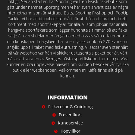
riktigt. Sedan starten har Sporting varit en fysisk fiskebutik som
gått under namnet Sporting men vi har även använt oss av några
internetnamn som är Attitude Baits, Sporting Flyshop och PopUp
Tackle. Vi har alltid jobbat stenhårt för att hålla ett bra och brett
sortiment med sportfiskeprylar för alla. Vi som jobbar här är alla
hängivna sportfiskare som lägger hundratals timmar på att fiska
varje år och vi delar mer än gärna med oss av våra erfarenheter
och kunskaper. I dagsläget har vi en fysisk butik på 270 kvm som
är fylld upp till taket med fiskeutrustning. Vi satsar även stenhårt
på vår webshop varifrån vi skickar ut tusentals paket per år. Vårt
mål är att vara en av Sveriges bästa sportfiskebutiker och ge våra
kunder en bra upplevelse oavsett om kunden besöker vår fysiska
butik eller webbshopen. Välkommen in! Kaffe finns alltid på
kannan.
INFORMATION
Fiskeresor & Guidning
Presentkort
Kundservice
Köpvillkor