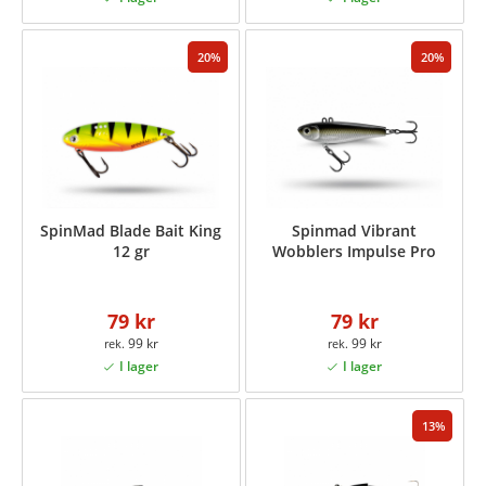
20
20
SpinMad Blade Bait King
Spinmad Vibrant
12 gr
Wobblers Impulse Pro
79 kr
79 kr
99 kr
99 kr
13