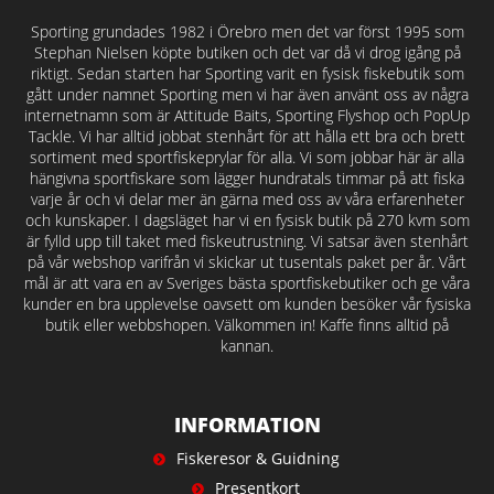
Sporting grundades 1982 i Örebro men det var först 1995 som
Stephan Nielsen köpte butiken och det var då vi drog igång på
riktigt. Sedan starten har Sporting varit en fysisk fiskebutik som
gått under namnet Sporting men vi har även använt oss av några
internetnamn som är Attitude Baits, Sporting Flyshop och PopUp
Tackle. Vi har alltid jobbat stenhårt för att hålla ett bra och brett
sortiment med sportfiskeprylar för alla. Vi som jobbar här är alla
hängivna sportfiskare som lägger hundratals timmar på att fiska
varje år och vi delar mer än gärna med oss av våra erfarenheter
och kunskaper. I dagsläget har vi en fysisk butik på 270 kvm som
är fylld upp till taket med fiskeutrustning. Vi satsar även stenhårt
på vår webshop varifrån vi skickar ut tusentals paket per år. Vårt
mål är att vara en av Sveriges bästa sportfiskebutiker och ge våra
kunder en bra upplevelse oavsett om kunden besöker vår fysiska
butik eller webbshopen. Välkommen in! Kaffe finns alltid på
kannan.
INFORMATION
Fiskeresor & Guidning
Presentkort