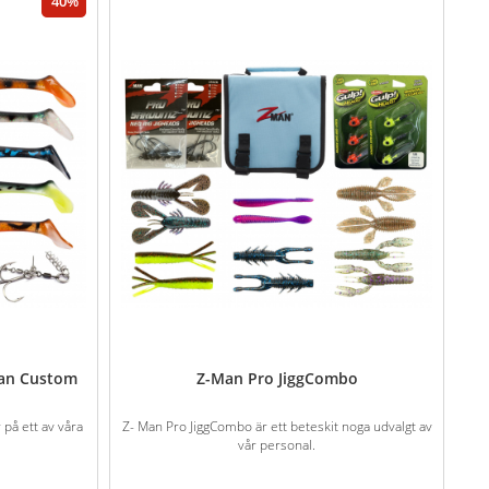
40
man Custom
Z-Man Pro JiggCombo
på ett av våra
Z- Man Pro JiggCombo är ett beteskit noga udvalgt av
vår personal.