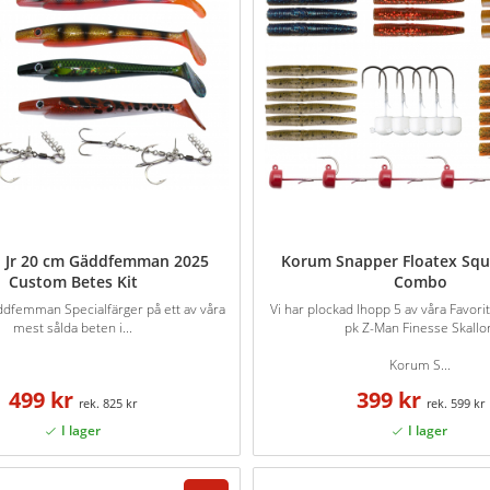
d Jr 20 cm Gäddfemman 2025
Korum Snapper Floatex Sq
Custom Betes Kit
Combo
ddfemman Specialfärger på ett av våra
Vi har plockad Ihopp 5 av våra Favori
mest sålda beten i...
pk Z-Man Finesse Skallor
Korum S...
499 kr
399 kr
825 kr
599 kr