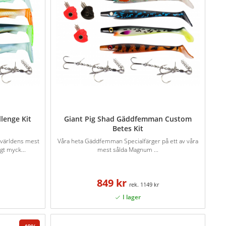
lenge Kit
Giant Pig Shad Gäddfemman Custom
Betes Kit
 världens mest
Våra heta Gäddfemman Specialfärger på ett av våra
gt myck...
mest sålda Magnum ...
849 kr
1149 kr