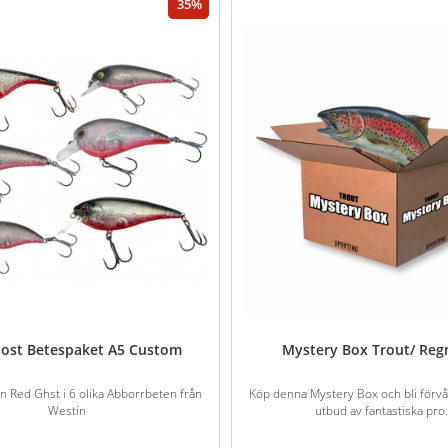
35
ost Betespaket A5 Custom
Mystery Box Trout/ Re
en Red Ghst i 6 olika Abborrbeten från
Köp denna Mystery Box och bli förvå
Westin
utbud av fantastiska pro.