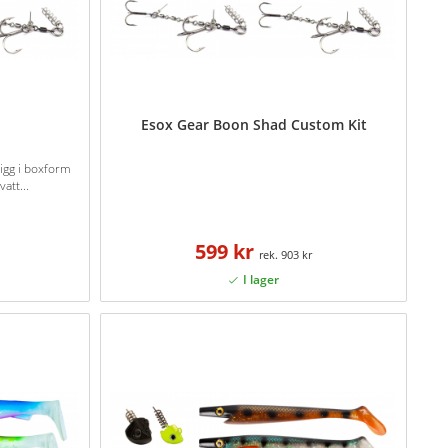
Esox Gear Boon Shad Custom Kit
jigg i boxform
att...
599 kr
903 kr