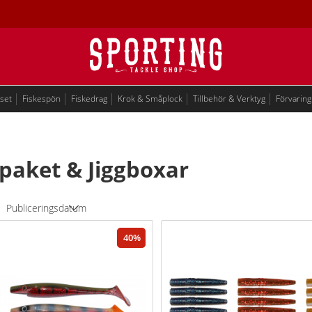
eset
Fiskespön
Fiskedrag
Krok & Småplock
Tillbehör & Verktyg
Förvaring
paket & Jiggboxar
Publiceringsdatum
40