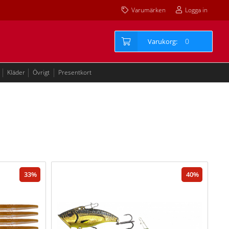
Varumärken
Logga in
0
Kläder
Övrigt
Presentkort
33
40