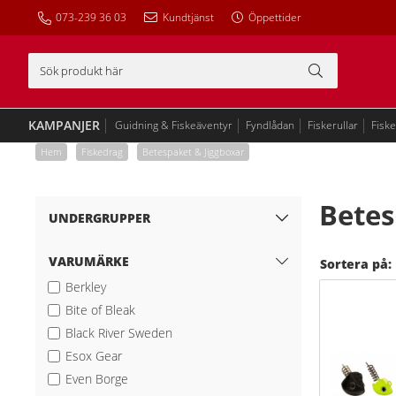
073-239 36 03
Kundtjänst
Öppettider
KAMPANJER
Guidning & Fiskeäventyr
Fyndlådan
Fiskerullar
Fisk
Hem
/
Fiskedrag
/
Betespaket & Jiggboxar
Betes
UNDERGRUPPER
VARUMÄRKE
Sortera på:
Berkley
Bite of Bleak
Black River Sweden
Esox Gear
Even Borge