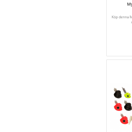
My
Köp denna My