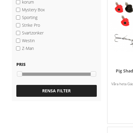
korum
Mystery Box
Sporting
Strike Pro
Svartzonker
Westin
Z-Man
PRIS
Pig Sha
Våra heta Gä
RENSA FILTER