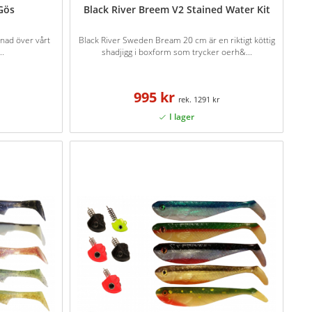
Gös
Black River Breem V2 Stained Water Kit
nad över vårt
Black River Sweden Bream 20 cm är en riktigt köttig
..
shadjigg i boxform som trycker oerh&...
995 kr
1291 kr