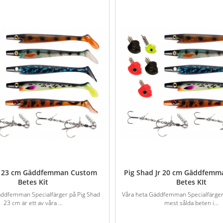
d 23 cm Gäddfemman Custom
Pig Shad Jr 20 cm Gäddfem
Betes Kit
Betes KIt
äddfemman Specialfärger på Pig Shad
Våra heta Gäddfemman Specialfärger 
23 cm är ett av våra ...
mest sålda beten i...