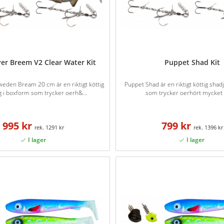
ver Breem V2 Clear Water Kit
Puppet Shad Kit
weden Bream 20 cm är en riktigt köttig
Puppet Shad är en riktigt köttig shad
g i boxform som trycker oerh&...
som trycker oerhört mycket v
995 kr
799 kr
1291 kr
1396 kr