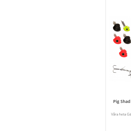
Pig Sha
Våra heta G