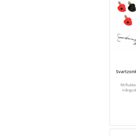
Svartzonk
McRubber 
mångsidi