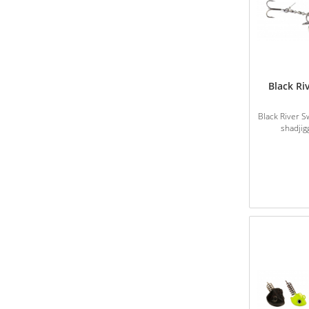
Black Ri
Black River S
shadjig