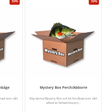
50
50
gnbåge
Mystery Box Perch/Abborre
nad över vårt
Köp denna Mystery Box och bli förvånad över vårt
..
utbud av fantastiska pro...