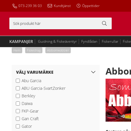
073-239 36 03
Kundtjänst
Öppettider
KAMPANJER
Guidning & Fiskeäventyr
Fyndlådan
Fiskerullar
Fisk
Hem
/
Fiskedrag
/
Abborrwobbler
Abbo
VÄLJ VARUMÄRKE
Abu Garcia
ABU Garcia-SvartZonker
Berkley
Daiwa
FKP-Gear
Gan Craft
Gator