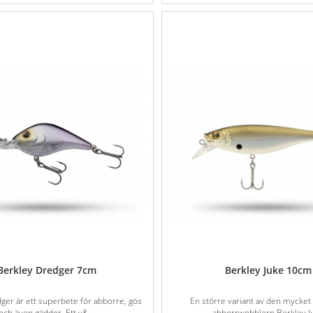
Berkley Dredger 7cm
Berkley Juke 10cm
ger är ett superbete för abborre, gös
En större variant av den mycket
och även gäddor. Ett v&...
abborrwobblern Berkley J