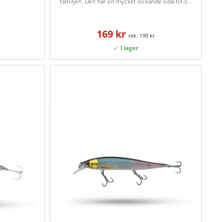
familjen. Den har en mycket lockande sida-till-s...
169 kr
199 kr