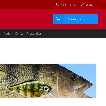
Varumärken
Logga in
0
Kläder
Övrigt
Presentkort