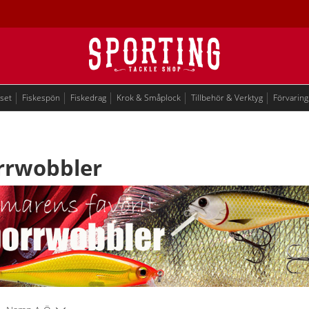
eset
Fiskespön
Fiskedrag
Krok & Småplock
Tillbehör & Verktyg
Förvaring
rrwobbler