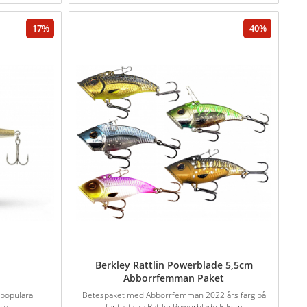
17
40
Berkley Rattlin Powerblade 5,5cm
Abborrfemman Paket
 populära
Betespaket med Abborrfemman 2022 års färg på
uke
fantastiska Rattlin Powerblade 5,5cm