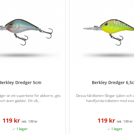
Berkley Dredger 5cm
Berkley Dredger 6,5
ger är ett superbete för abborre, gös
Dessa hårdbeten fångar själen och 
och även gäddor. Ett v&...
handfjorda träbeten med exak
119 kr
119 kr
139 kr
139 kr