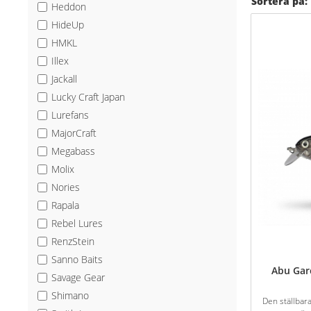
Sortera på:
Heddon
HideUp
HMKL
Illex
Jackall
Lucky Craft Japan
Lurefans
MajorCraft
Megabass
Molix
Nories
Rapala
Rebel Lures
RenzStein
Sanno Baits
Abu Garc
Savage Gear
Shimano
Den ställbar