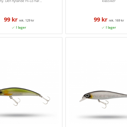
 ny. Den flytande Hi-Lo har...
klassiker
99 kr
99 kr
129 kr
169 kr