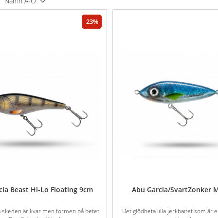
Namn A-Ö
23
ia Beast Hi-Lo Floating 9cm
Abu Garcia/SvartZonker 
a skeden är kvar men formen på betet
Det glödheta lilla jerkbaitet som är