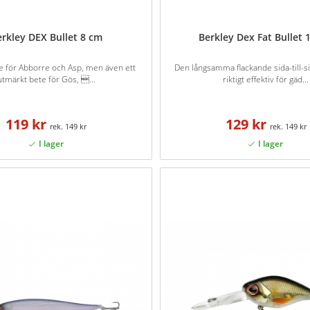
erkley DEX Bullet 8 cm
Berkley Dex Fat Bullet 
e för Abborre och Asp, men även ett
Den långsamma flackande sida-till-s
utmärkt bete för Gös, ...
riktigt effektiv för gäd...
119 kr
129 kr
149 kr
149 kr