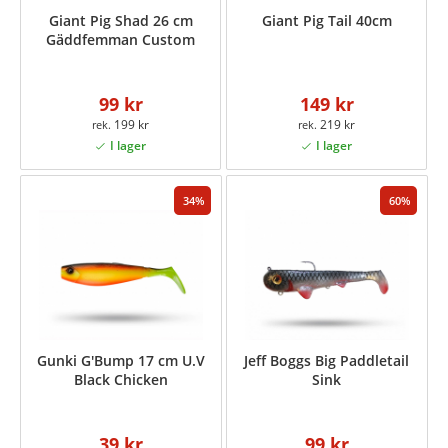
Giant Pig Shad 26 cm
Giant Pig Tail 40cm
Gäddfemman Custom
99 kr
149 kr
199 kr
219 kr
34
60
Gunki G'Bump 17 cm U.V
Jeff Boggs Big Paddletail
Black Chicken
Sink
39 kr
99 kr