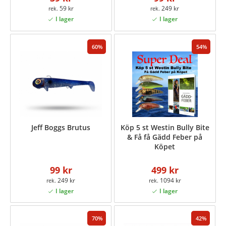
59 kr
249 kr
60
54
Jeff Boggs Brutus
Köp 5 st Westin Bully Bite
& Få få Gädd Feber på
Köpet
99 kr
499 kr
249 kr
1094 kr
70
42