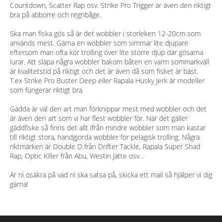
Countdown, Scatter Rap osv. Strike Pro Trigger är även den riktigt
bra på abborre och regnbåge.
Ska man fiska gös så är det wobbler i storleken 12-20cm som
används mest. Gärna en wobbler som simmar lite djupare
eftersom man ofta kör trolling över lite större djup där gösarna
lurar. Att släpa några wobbler bakom båten en varm sommarkväll
är kvalitetstid på riktigt och det är även då som fisket är bäst.
T.ex Strike Pro Buster Deep eller Rapala Husky Jerk är modeller
som fungerar riktigt bra.
Gädda är väl den art man förknippar mest med wobbler och det
är även den art som vi har flest wobbler för. När det gäller
gäddfiske så finns det allt ifrån mindre wobbler som man kastar
till riktigt stora, handgjorda wobbler för pelagisk trolling. Några
riktmärken är Double D från Drifter Tackle, Rapala Super Shad
Rap, Optic Killer från Abu, Westin Jätte osv...
Är ni osäkra på vad ni ska satsa på, skicka ett mail så hjälper vi dig
gärna!