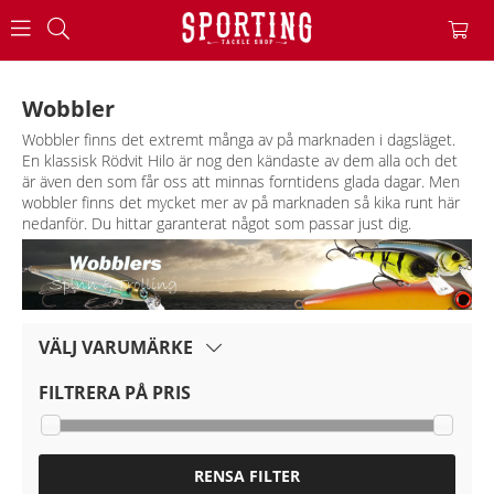
Wobbler
Wobbler finns det extremt många av på marknaden i dagsläget.
En klassisk Rödvit Hilo är nog den kändaste av dem alla och det
är även den som får oss att minnas forntidens glada dagar. Men
wobbler finns det mycket mer av på marknaden så kika runt här
nedanför. Du hittar garanterat något som passar just dig.
VÄLJ VARUMÄRKE
FILTRERA PÅ PRIS
RENSA FILTER