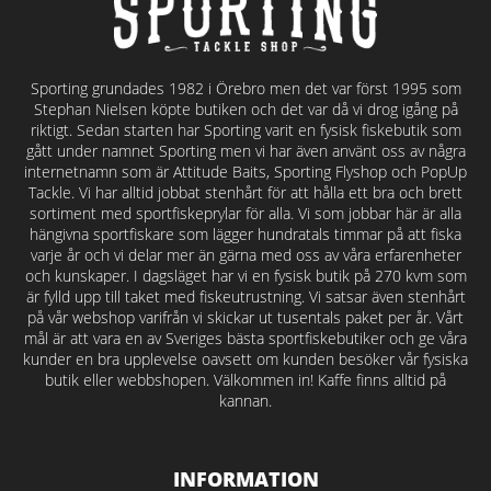
Sporting grundades 1982 i Örebro men det var först 1995 som
Stephan Nielsen köpte butiken och det var då vi drog igång på
riktigt. Sedan starten har Sporting varit en fysisk fiskebutik som
gått under namnet Sporting men vi har även använt oss av några
internetnamn som är Attitude Baits, Sporting Flyshop och PopUp
Tackle. Vi har alltid jobbat stenhårt för att hålla ett bra och brett
sortiment med sportfiskeprylar för alla. Vi som jobbar här är alla
hängivna sportfiskare som lägger hundratals timmar på att fiska
varje år och vi delar mer än gärna med oss av våra erfarenheter
och kunskaper. I dagsläget har vi en fysisk butik på 270 kvm som
är fylld upp till taket med fiskeutrustning. Vi satsar även stenhårt
på vår webshop varifrån vi skickar ut tusentals paket per år. Vårt
mål är att vara en av Sveriges bästa sportfiskebutiker och ge våra
kunder en bra upplevelse oavsett om kunden besöker vår fysiska
butik eller webbshopen. Välkommen in! Kaffe finns alltid på
kannan.
INFORMATION