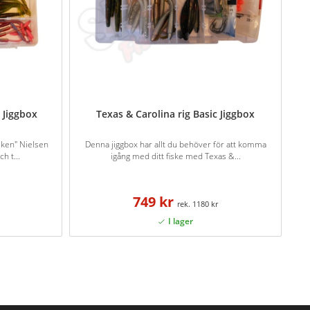
 Jiggbox
Texas & Carolina rig Basic Jiggbox
sken" Nielsen
Denna jiggbox har allt du behöver för att komma
h t...
igång med ditt fiske med Texas &...
749 kr
1180 kr