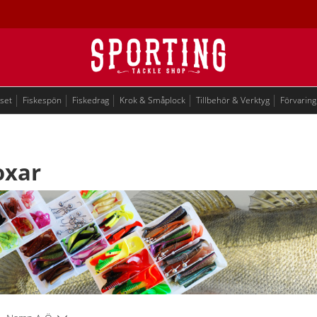
eset
Fiskespön
Fiskedrag
Krok & Småplock
Tillbehör & Verktyg
Förvaring
oxar