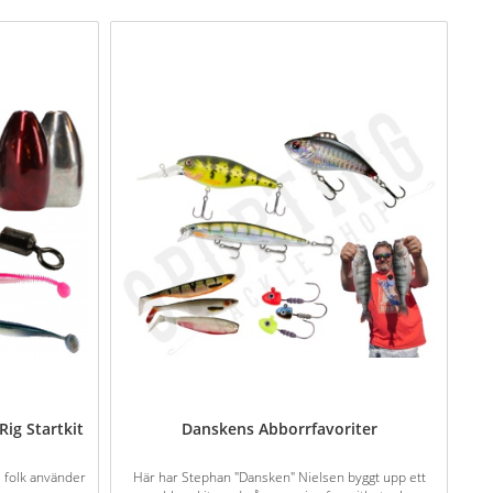
Rig Startkit
Danskens Abborrfavoriter
 folk använder
Här har Stephan "Dansken" Nielsen byggt upp ett