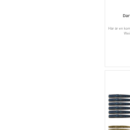
Dar
Här är en kom
Wei