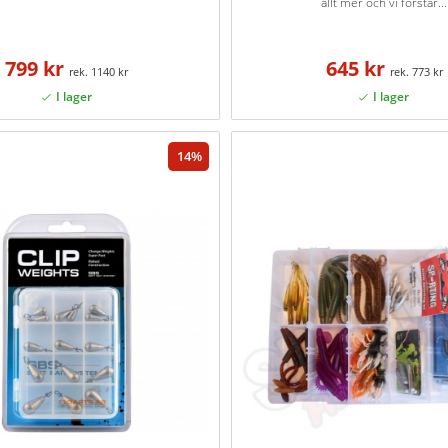
allt mer och vi förstår...
799 kr
645 kr
1140 kr
773 kr
14