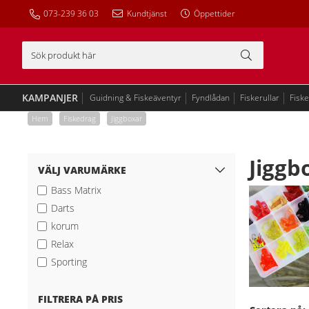
073-239 36 03
Kundtjänst
Öppettider
KAMPANJER
Guidning & Fiskeäventyr
Fyndlådan
Fiskerullar
Fisk
Hem
/
Fiskedrag
/
Jiggboxar
Jiggb
VÄLJ VARUMÄRKE
Bass Matrix
Darts
korum
Relax
Sporting
FILTRERA PÅ PRIS