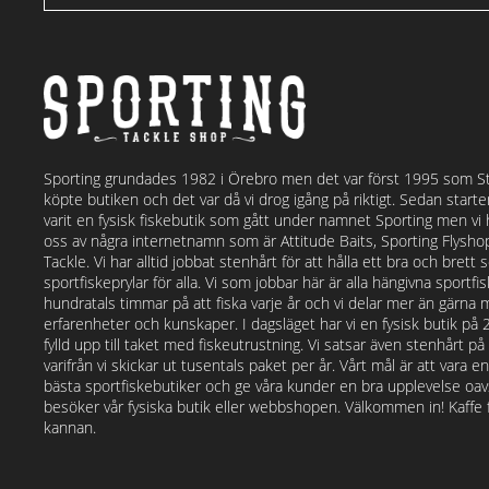
Sporting grundades 1982 i Örebro men det var först 1995 som S
köpte butiken och det var då vi drog igång på riktigt. Sedan start
varit en fysisk fiskebutik som gått under namnet Sporting men vi
oss av några internetnamn som är Attitude Baits, Sporting Flysh
Tackle. Vi har alltid jobbat stenhårt för att hålla ett bra och bret
sportfiskeprylar för alla. Vi som jobbar här är alla hängivna sportf
hundratals timmar på att fiska varje år och vi delar mer än gärna 
erfarenheter och kunskaper. I dagsläget har vi en fysisk butik på
fylld upp till taket med fiskeutrustning. Vi satsar även stenhårt p
varifrån vi skickar ut tusentals paket per år. Vårt mål är att vara e
bästa sportfiskebutiker och ge våra kunder en bra upplevelse o
besöker vår fysiska butik eller webbshopen. Välkommen in! Kaffe fi
kannan.