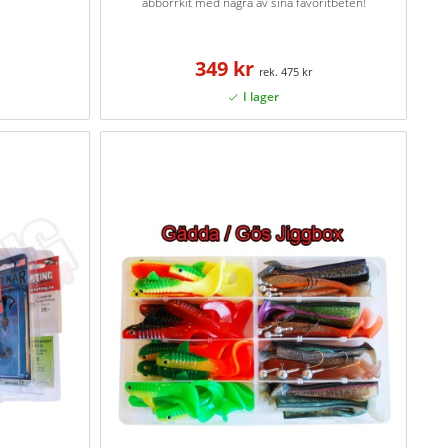
abborrkit med några av sina favoritbeten!
349 kr
475 kr