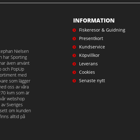
INFORMATION
Fiskeresor & Guidning
Presentkort
Kundservice
tephan Nielsen
Köpvillkor
en har Sporting
 har även använt
Leverans
op och PopUp
Cookies
t sortiment med
Senaste nytt
iskare som lägger
med oss av våra
 270 kvm som är
å vår webshop
n av Sveriges
avsett om kunden
nns alltid på