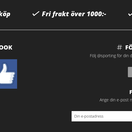
 köp
Fri frakt över 1000:-
BOOK
F
Följ @sporting för din d
Ange din e-post n