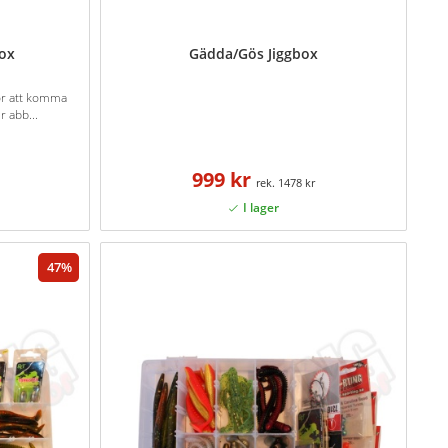
box
Gädda/Gös Jiggbox
för att komma
r abb...
999 kr
1478 kr
47