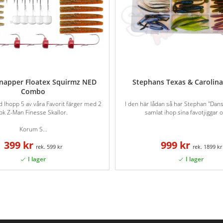
napper Floatex Squirmz NED
Stephans Texas & Carolina
Combo
d Ihopp 5 av våra Favorit färger med 2
I den här lådan så har Stephan "Dan
pk Z-Man Finesse Skallor.
samlat ihop sina favotjiggar oc
Korum S...
399 kr
999 kr
599 kr
1899 kr