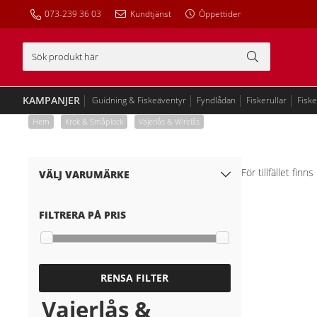
073-239 36 03
Kundtjänst
Öppettider
KAMPANJER
Guidning & Fiskeäventyr
Fyndlådan
Fiskerullar
Fisk
Hem
/
Krok & Småplock
/
Vajerlås & Wirelås
För tillfället fin
VÄLJ VARUMÄRKE
FILTRERA PÅ PRIS
RENSA FILTER
Vajerlås &