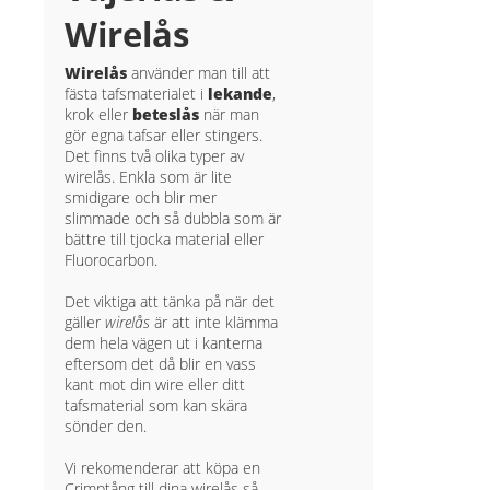
Wirelås
Wirelås
använder man till att
fästa tafsmaterialet i
lekande
,
krok eller
beteslås
när man
gör egna tafsar eller stingers.
Det finns två olika typer av
wirelås. Enkla som är lite
smidigare och blir mer
slimmade och så dubbla som är
bättre till tjocka material eller
Fluorocarbon.
Det viktiga att tänka på när det
gäller
wirelås
är att inte klämma
dem hela vägen ut i kanterna
eftersom det då blir en vass
kant mot din wire eller ditt
tafsmaterial som kan skära
sönder den.
Vi rekomenderar att köpa en
Crimptång till dina wirelås så