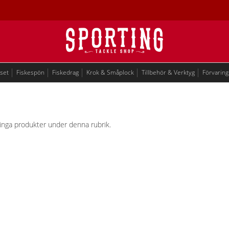
eset
Fiskespön
Fiskedrag
Krok & Småplock
Tillbehör & Verktyg
Förvaring
ns inga produkter under denna rubrik.