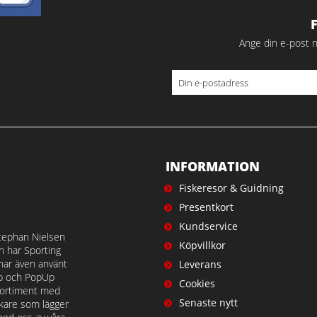
Ange din e-post n
INFORMATION
Fiskeresor & Guidning
Presentkort
Kundservice
tephan Nielsen
Köpvillkor
en har Sporting
 har även använt
Leverans
op och PopUp
Cookies
t sortiment med
Senaste nytt
iskare som lägger