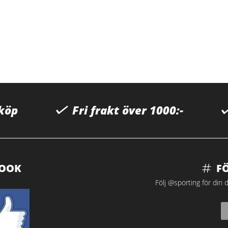
 köp
Fri frakt över 1000:-
BOOK
F
Följ @sporting för din d