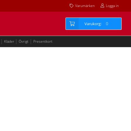
Varumärken
Logga in
0
Kläder
Övrigt
Presentkort