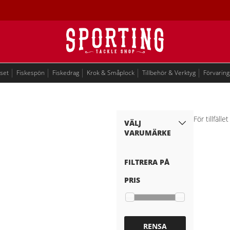
eset
Fiskespön
Fiskedrag
Krok & Småplock
Tillbehör & Verktyg
Förvaring
För tillfäll
VÄLJ
VARUMÄRKE
FILTRERA PÅ
PRIS
RENSA