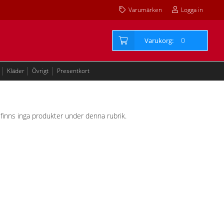
Varumärken
Logga in
0
Kläder
Övrigt
Presentkort
et finns inga produkter under denna rubrik.