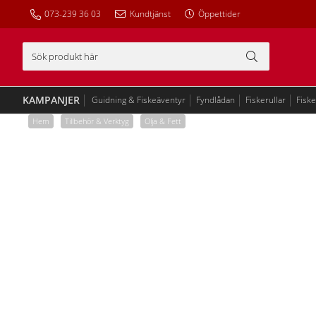
073-239 36 03
Kundtjänst
Öppettider
KAMPANJER
Guidning & Fiskeäventyr
Fyndlådan
Fiskerullar
Fisk
Hem
/
Tillbehör & Verktyg
/
Olja & Fett