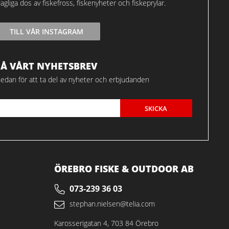
agliga dos av fiskefross, fiskenyheter och fiskeprylar.
TILL VÅR INSTAGRAM
FÅ VÅRT NYHETSBREV
edan för att ta del av nyheter och erbjudanden
SKICKA
ÖREBRO FISKE & OUTDOOR AB
073-239 36 03
stephan.nielsen@telia.com
Karosserigatan 4, 703 84 Örebro