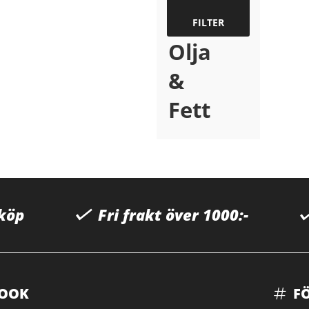
FILTER
Olja
&
Fett
 köp
Fri frakt över 1000:-
BOOK
F