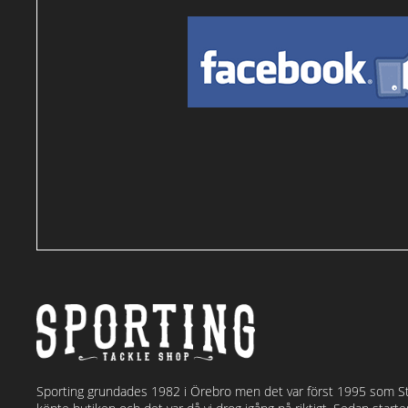
Sporting grundades 1982 i Örebro men det var först 1995 som S