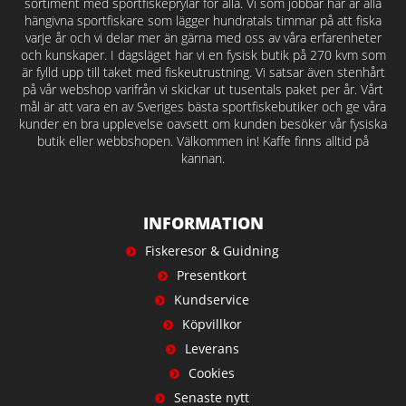
sortiment med sportfiskeprylar för alla. Vi som jobbar här är alla
hängivna sportfiskare som lägger hundratals timmar på att fiska
varje år och vi delar mer än gärna med oss av våra erfarenheter
och kunskaper. I dagsläget har vi en fysisk butik på 270 kvm som
är fylld upp till taket med fiskeutrustning. Vi satsar även stenhårt
på vår webshop varifrån vi skickar ut tusentals paket per år. Vårt
mål är att vara en av Sveriges bästa sportfiskebutiker och ge våra
kunder en bra upplevelse oavsett om kunden besöker vår fysiska
butik eller webbshopen. Välkommen in! Kaffe finns alltid på
kannan.
INFORMATION
Fiskeresor & Guidning
Presentkort
Kundservice
Köpvillkor
Leverans
Cookies
Senaste nytt