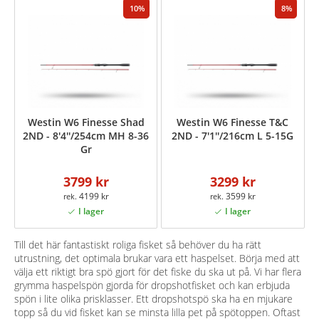
10
8
Westin W6 Finesse Shad
Westin W6 Finesse T&C
2ND - 8'4''/254cm MH 8-36
2ND - 7'1''/216cm L 5-15G
Gr
3799 kr
3299 kr
4199 kr
3599 kr
Till det här fantastiskt roliga fisket så behöver du ha rätt
utrustning, det optimala brukar vara ett haspelset. Börja med att
välja ett riktigt bra spö gjort för det fiske du ska ut på. Vi har flera
grymma haspelspön gjorda för dropshotfisket och kan erbjuda
spön i lite olika prisklasser. Ett dropshotspö ska ha en mjukare
topp så du vid fisket kan se minsta lilla pet på spötoppen. Oftast