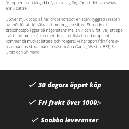
är toppen även färgad i något skrikig färg för att det ska synas
ännu bättre.
Utöver mjuk topp så har dropshotspöt en stark ryggrad i resten
av spöt för att försäkra att mothuggen sitter. Ett optimalt
dropshotspö ligger på någonstans mellan 7 och 9 fot. Välj ett spö
i vårt sortiment så kommer du se att fisket med dropshot
kommer bli mycket lättare och roligare! Vi har spön från flera av
marknadens stora märken såsom Abu Garcia, Westin, BFT, St.
Croix och Shimano.
30 dagars öppet köp
Fri frakt över 1000:-
Snabba leveranser