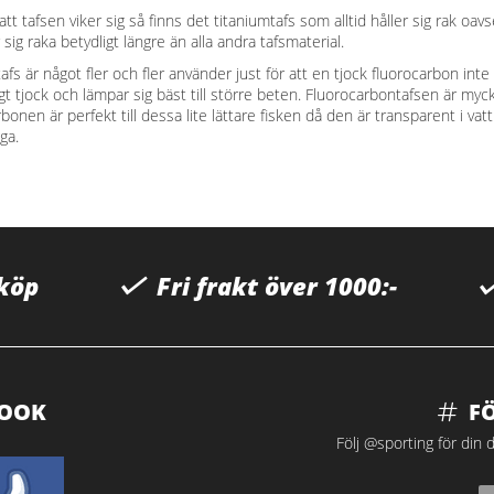
 att tafsen viker sig så finns det titaniumtafs som alltid håller sig rak oa
sig raka betydligt längre än alla andra tafsmaterial.
fs är något fler och fler använder just för att en tjock fluorocarbon inte 
t tjock och lämpar sig bäst till större beten. Fluorocarbontafsen är mycket
rbonen är perfekt till dessa lite lättare fisken då den är transparent i
ga.
 köp
Fri frakt över 1000:-
BOOK
F
Följ @sporting för din d