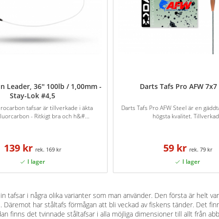
 Leader, 36'' 100lb / 1,00mm -
Darts Tafs Pro AFW 7x7 
Stay-Lok #4,5
ocarbon tafsar är tillverkade i äkta
Darts Tafs Pro AFW Steel är en gäddt
luorcarbon - Ritkigt bra och h&#...
högsta kvalitet. Tillverkad.
139 kr
59 kr
169 kr
79 kr
n tafsar i några olika varianter som man använder. Den första är helt vanli
fte. Däremot har ståltafs förmågan att bli veckad av fiskens tänder. Det fin
n finns det tvinnade ståltafsar i alla möjliga dimensioner till allt från abbo