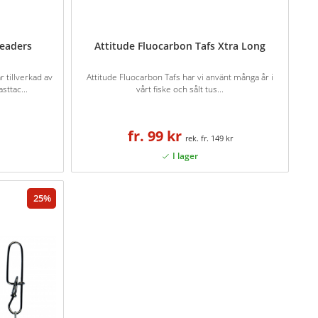
Leaders
Attitude Fluocarbon Tafs Xtra Long
 tillverkad av
Attitude Fluocarbon Tafs har vi använt många år i
sttac...
vårt fiske och sålt tus...
fr. 99 kr
fr. 149 kr
25