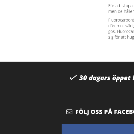
För att slippa
men de håller 
Fluorocarbonta
däremot väldig
gös. Fluoroca
sig för att hug
30 dagars öppet
FÖLJ OSS PÅ FACE