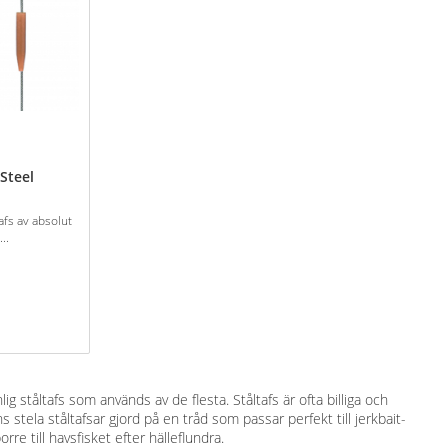
Steel
afs av absolut
..
g ståltafs som används av de flesta. Ståltafs är ofta billiga och
ns stela ståltafsar gjord på en tråd som passar perfekt till jerkbait-
rre till havsfisket efter hälleflundra.