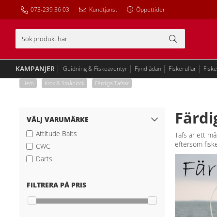
073-239 36 03
Kundtjänst
Öppettider
KAMPANJER
Guidning & Fiskeäventyr
Fyndlådan
Fiskerullar
Fisk
Hem
/
Krok & Småplock
/
Färdiga Tafsar
Färdi
VÄLJ VARUMÄRKE
Attitude Baits
Tafs är ett må
eftersom fiske
CWC
Darts
FILTRERA PÅ PRIS