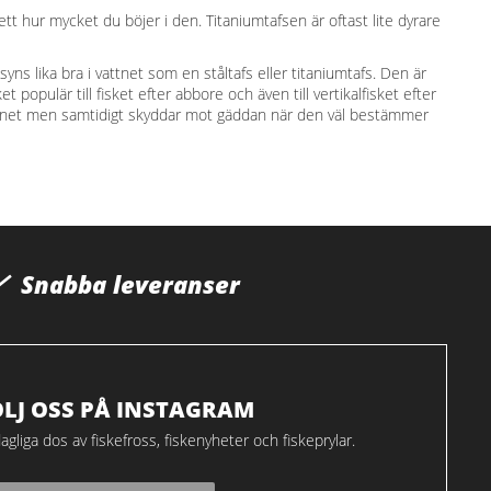
vsett hur mycket du böjer i den. Titaniumtafsen är oftast lite dyrare
syns lika bra i vattnet som en ståltafs eller titaniumtafs. Den är
 populär till fisket efter abbore och även till vertikalfisket efter
 vattnet men samtidigt skyddar mot gäddan när den väl bestämmer
Snabba leveranser
ÖLJ OSS PÅ INSTAGRAM
agliga dos av fiskefross, fiskenyheter och fiskeprylar.