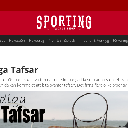
eset
Fiskespön
Fiskedrag
Krok & Småplock
Tillbehör & Verktyg
Förvaring
ga Tafsar
ste när man fiskar i vatten där det simmar gädda som annars enkelt kan bi
n då kan komma åt att bita ovanför tafsen. Det finns flera olika typer av taf