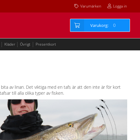
Varumärken
Logga in
0
Kläder
Övrigt
Presentkort
ta av linan. Det viktiga med en tafs är att den inte är för kort
sar till alla olika typer av fisken.