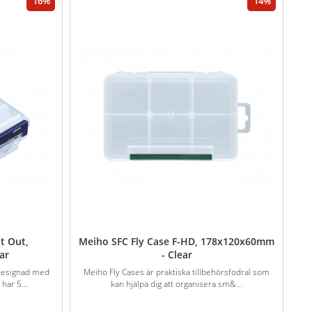
16
14
t Out,
Meiho SFC Fly Case F-HD, 178x120x60mm
ar
- Clear
 designad med
Meiho Fly Cases är praktiska tillbehörsfodral som
har 5...
kan hjälpa dig att organisera sm&...