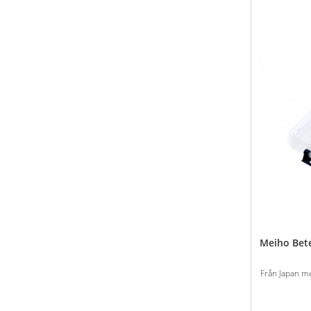
Meiho Bet
Från Japan me