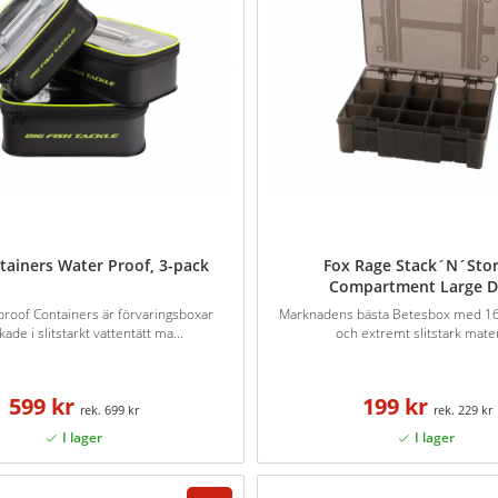
tainers Water Proof, 3-pack
Fox Rage Stack´N´Stor
Compartment Large 
roof Containers är förvaringsboxar
Marknadens bästa Betesbox med 16 
rkade i slitstarkt vattentätt ma...
och extremt slitstark mater
599 kr
199 kr
699 kr
229 kr