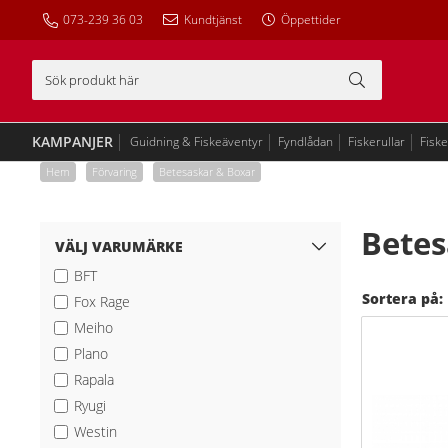
073-239 36 03
Kundtjänst
Öppettider
KAMPANJER
Guidning & Fiskeäventyr
Fyndlådan
Fiskerullar
Fisk
Hem
/
Förvaring
/
Betesaskar & Boxar
Betes
VÄLJ VARUMÄRKE
BFT
Sortera på:
Fox Rage
Meiho
Plano
Rapala
Ryugi
Westin