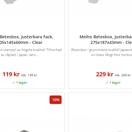
Betesbox, Justerbara Fack,
Meiho Betesbox, Justerba
05x145x60mm - Clear
275x187x43mm - Cle
 stämpel av högsta kvalitet! Tillverkad
Betesbox i grymmaste kvalité! Japans
av råplast i Japan, desi...
en klass långt före konkur
119 kr
229 kr
139 kr
269 kr
10