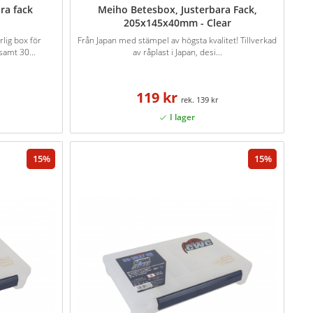
ra fack
Meiho Betesbox, Justerbara Fack,
205x145x40mm - Clear
lig box för
Från Japan med stämpel av högsta kvalitet! Tillverkad
samt 30...
av råplast i Japan, desi...
119 kr
139 kr
15
15