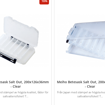
16
esask Salt Out, 200x126x36mm
Meiho Betesask Salt Out, 2
- Clear
- Clear
d stämpel av högsta kvalitet, lådor för
Från Japan med stämpel av högsta kval
saltvattensfisket! T...
saltvattensfisket! T...