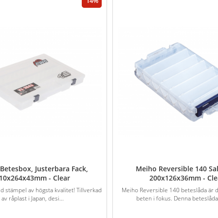
14
Betesbox, Justerbara Fack,
Meiho Reversible 140 Sal
10x264x43mm - Clear
200x126x36mm - Cle
 stämpel av högsta kvalitet! Tillverkad
Meiho Reversible 140 beteslåda är
av råplast i Japan, desi...
beten i fokus. Denna beteslåda 