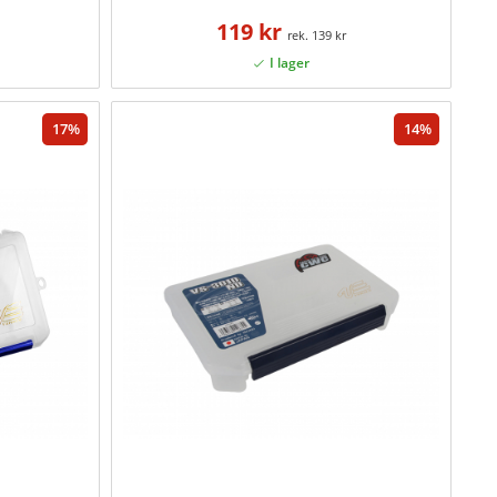
119 kr
139 kr
17
14