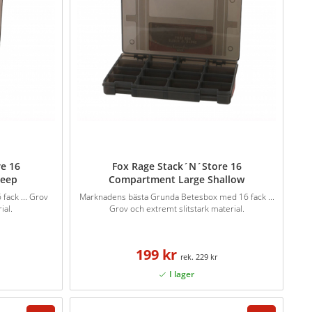
e 16
Fox Rage Stack´N´Store 16
Deep
Compartment Large Shallow
fack ... Grov
Marknadens bästa Grunda Betesbox med 16 fack ...
ial.
Grov och extremt slitstark material.
199 kr
229 kr