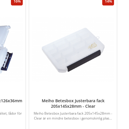
16
14
00x126x36mm
Meiho Betesbox Justerbara fack
205x145x28mm - Clear
itet, lådor för
Meiho Betesbox Justerbara fack 205x145x28mm -
Clear är en mindre betesbox i genomskinlig plas...