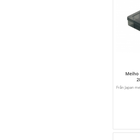
Meiho 
2
Från Japan med