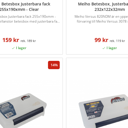
 Betesbox Justerbara fack
Meiho Betesbox, Justerba
255x190xmm - Clear
232x122x32mm
sbox Justerbara fack 255x190xmm -
Meiho Versus 820NDM är en ypper
ellanstor betesbox med justerbara fa...
förvaring till Meiho Versus 3078 
159 kr
99 kr
189 kr
119 kr
14