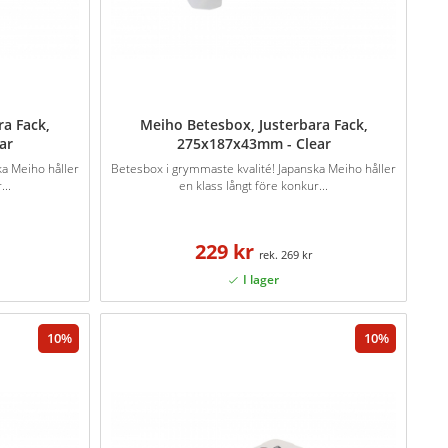
ra Fack,
Meiho Betesbox, Justerbara Fack,
ar
275x187x43mm - Clear
ka Meiho håller
Betesbox i grymmaste kvalité! Japanska Meiho håller
...
en klass långt före konkur...
229 kr
269 kr
10
10