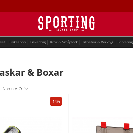
eset
Fiskespön
Fiskedrag
Krok & Småplock
Tillbehör & Verktyg
Förvaring
askar & Boxar
Namn A-Ö
14