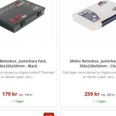
Betesbox, Justerbara Fack,
Meiho Betesbox, Justerba
86x205x50mm - Black
356x230x50mm - Cle
 stämpel av högsta kvalitet! Tillverkad
Från Japan med stämpel av högsta kvali
av råplast i Japan, desi...
av råplast i Japan, desi..
179 kr
259 kr
199 kr
289 kr