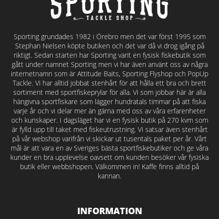
Sporting grundades 1982 i Örebro men det var först 1995 som
Stephan Nielsen köpte butiken och det var då vi drog igång på
riktigt. Sedan starten har Sporting varit en fysisk fiskebutik som
gått under namnet Sporting men vi har även använt oss av några
internetnamn som är Attitude Baits, Sporting Flyshop och PopUp
Tackle. Vi har alltid jobbat stenhårt för att hålla ett bra och brett
sortiment med sportfiskeprylar för alla. Vi som jobbar här är alla
hängivna sportfiskare som lägger hundratals timmar på att fiska
varje år och vi delar mer än gärna med oss av våra erfarenheter
och kunskaper. I dagsläget har vi en fysisk butik på 270 kvm som
är fylld upp till taket med fiskeutrustning. Vi satsar även stenhårt
på vår webshop varifrån vi skickar ut tusentals paket per år. Vårt
mål är att vara en av Sveriges bästa sportfiskebutiker och ge våra
kunder en bra upplevelse oavsett om kunden besöker vår fysiska
butik eller webbshopen. Välkommen in! Kaffe finns alltid på
kannan.
INFORMATION