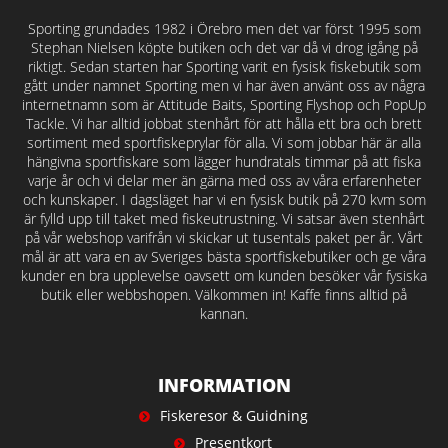
Sporting grundades 1982 i Örebro men det var först 1995 som
Stephan Nielsen köpte butiken och det var då vi drog igång på
riktigt. Sedan starten har Sporting varit en fysisk fiskebutik som
gått under namnet Sporting men vi har även använt oss av några
internetnamn som är Attitude Baits, Sporting Flyshop och PopUp
Tackle. Vi har alltid jobbat stenhårt för att hålla ett bra och brett
sortiment med sportfiskeprylar för alla. Vi som jobbar här är alla
hängivna sportfiskare som lägger hundratals timmar på att fiska
varje år och vi delar mer än gärna med oss av våra erfarenheter
och kunskaper. I dagsläget har vi en fysisk butik på 270 kvm som
är fylld upp till taket med fiskeutrustning. Vi satsar även stenhårt
på vår webshop varifrån vi skickar ut tusentals paket per år. Vårt
mål är att vara en av Sveriges bästa sportfiskebutiker och ge våra
kunder en bra upplevelse oavsett om kunden besöker vår fysiska
butik eller webbshopen. Välkommen in! Kaffe finns alltid på
kannan.
INFORMATION
Fiskeresor & Guidning
Presentkort