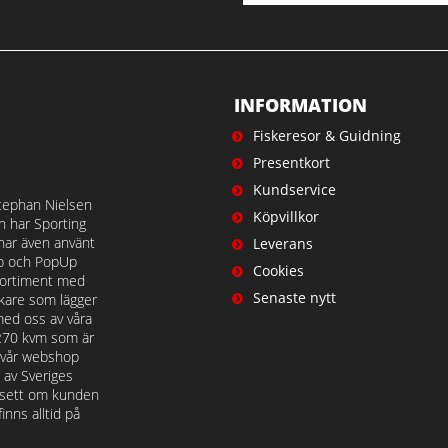
INFORMATION
Fiskeresor & Guidning
Presentkort
Kundservice
tephan Nielsen
Köpvillkor
en har Sporting
 har även använt
Leverans
op och PopUp
Cookies
t sortiment med
Senaste nytt
iskare som lägger
med oss av våra
 270 kvm som är
å vår webshop
n av Sveriges
avsett om kunden
nns alltid på