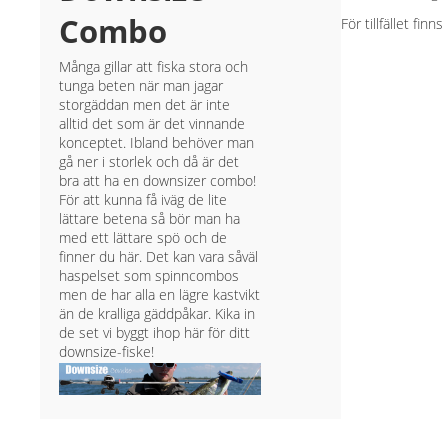
Combo
För tillfället fin
Många gillar att fiska stora och
tunga beten när man jagar
storgäddan men det är inte
alltid det som är det vinnande
konceptet. Ibland behöver man
gå ner i storlek och då är det
bra att ha en downsizer combo!
För att kunna få iväg de lite
lättare betena så bör man ha
med ett lättare spö och de
finner du här. Det kan vara såväl
haspelset som spinncombos
men de har alla en lägre kastvikt
än de kralliga gäddpåkar. Kika in
de set vi byggt ihop här för ditt
downsize-fiske!