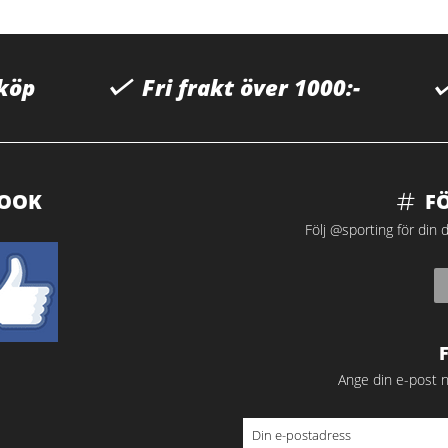
 köp
Fri frakt över 1000:-
BOOK
F
Följ @sporting för din d
Ange din e-post n