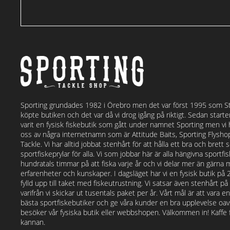
Sporting grundades 1982 i Örebro men det var först 1995 som S
köpte butiken och det var då vi drog igång på riktigt. Sedan start
varit en fysisk fiskebutik som gått under namnet Sporting men vi
oss av några internetnamn som är Attitude Baits, Sporting Flysh
Tackle. Vi har alltid jobbat stenhårt för att hålla ett bra och bret
sportfiskeprylar för alla. Vi som jobbar här är alla hängivna sportf
hundratals timmar på att fiska varje år och vi delar mer än gärna 
erfarenheter och kunskaper. I dagsläget har vi en fysisk butik på
fylld upp till taket med fiskeutrustning. Vi satsar även stenhårt p
varifrån vi skickar ut tusentals paket per år. Vårt mål är att vara e
bästa sportfiskebutiker och ge våra kunder en bra upplevelse o
besöker vår fysiska butik eller webbshopen. Välkommen in! Kaffe fi
kannan.