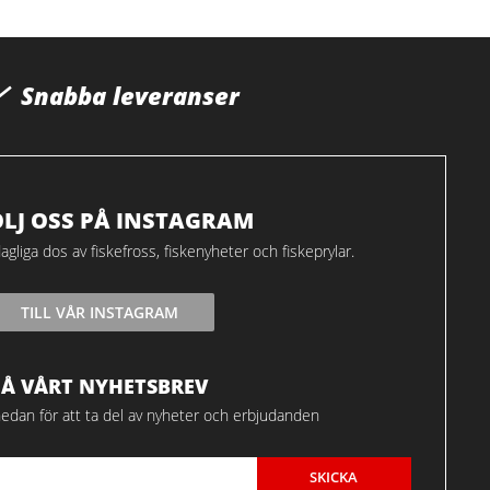
Snabba leveranser
ÖLJ OSS PÅ INSTAGRAM
agliga dos av fiskefross, fiskenyheter och fiskeprylar.
TILL VÅR INSTAGRAM
FÅ VÅRT NYHETSBREV
edan för att ta del av nyheter och erbjudanden
SKICKA