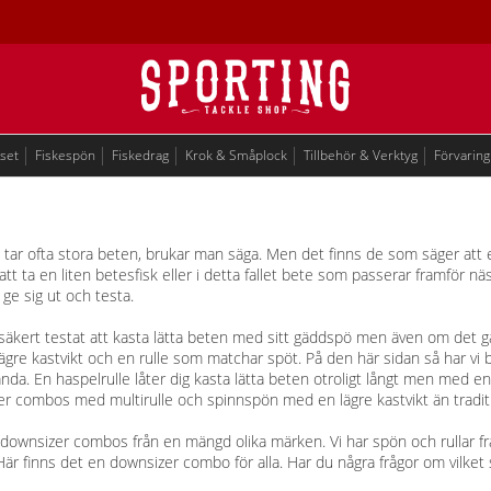
eset
Fiskespön
Fiskedrag
Krok & Småplock
Tillbehör & Verktyg
Förvaring
 tar ofta stora beten, brukar man säga. Men det finns de som säger att
att ta en liten betesfisk eller i detta fallet bete som passerar framför nä
 ge sig ut och testa.
 säkert testat att kasta lätta beten med sitt gäddspö men även om det gå
ägre kastvikt och en rulle som matchar spöt. På den här sidan så har vi b
a. En haspelrulle låter dig kasta lätta beten otroligt långt men med en mu
r combos med multirulle och spinnspön med en lägre kastvikt än tradit
 downsizer combos från en mängd olika märken. Vi har spön och rullar fr
r finns det en downsizer combo för alla. Har du några frågor om vilket som