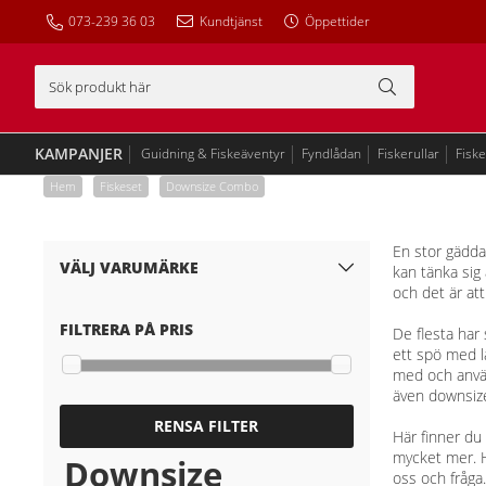
073-239 36 03
Kundtjänst
Öppettider
KAMPANJER
Guidning & Fiskeäventyr
Fyndlådan
Fiskerullar
Fisk
Hem
/
Fiskeset
/
Downsize Combo
En stor gädda
VÄLJ VARUMÄRKE
kan tänka sig 
och det är att
FILTRERA PÅ PRIS
De flesta har
ett spö med l
med och använd
även downsize
RENSA FILTER
Här finner du
mycket mer. Hä
Downsize
oss och fråga.