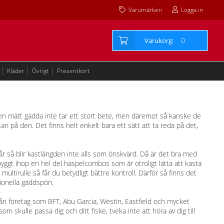
Varumärken
Logga in
0
Kläder
Övrigt
Presentkort
 en mätt gädda inte tar ett stort bete, men däremot så kanske de
san på den. Det finns helt enkelt bara ett sätt att ta reda på det,
r så blir kastlängden inte alls som önskvärd. Då är det bra med
yggt ihop en hel del haspelcombos som är otroligt lätta att kasta
ltirulle så får du betydligt bättre kontroll. Därför så finns det
ionella gäddspön.
ån företag som BFT, Abu Garcia, Westin, Eastfield och mycket
 skulle passa dig och ditt fiske, tveka inte att höra av dig till