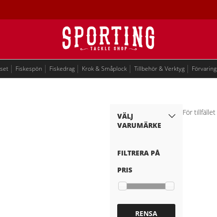
eset
Fiskespön
Fiskedrag
Krok & Småplock
Tillbehör & Verktyg
Förvaring
För tillfäll
VÄLJ
VARUMÄRKE
FILTRERA PÅ
PRIS
RENSA