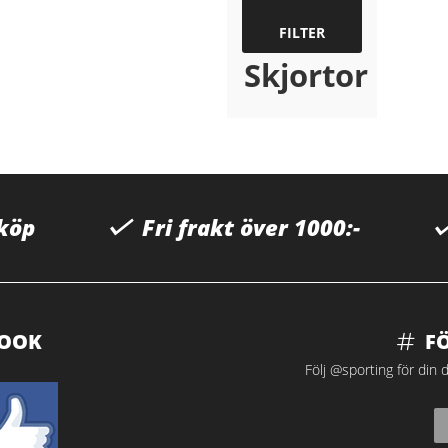
FILTER
Skjortor
 köp
Fri frakt över 1000:-
BOOK
F
Följ @sporting för din d