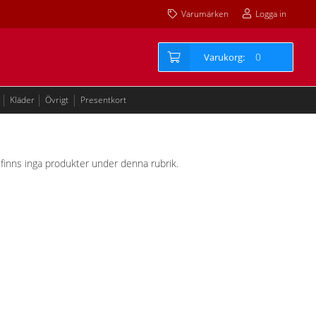
Varumärken
Logga in
0
Kläder
Övrigt
Presentkort
et finns inga produkter under denna rubrik.