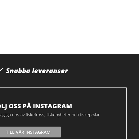
Snabba leveranser
ÖLJ OSS PÅ INSTAGRAM
agliga dos av fiskefross, fiskenyheter och fiskeprylar.
TILL VÅR INSTAGRAM