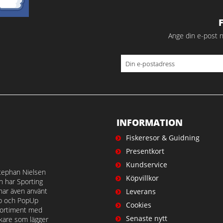
Ange din e-post n
INFORMATION
Fiskeresor & Guidning
Presentkort
Kundservice
tephan Nielsen
Köpvillkor
en har Sporting
 har även använt
Leverans
op och PopUp
Cookies
t sortiment med
Senaste nytt
iskare som lägger