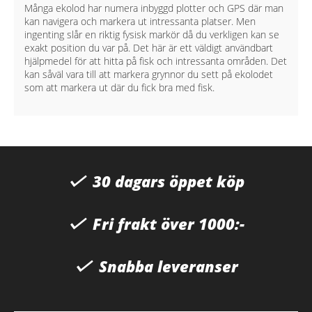
Många ekolod har numera inbyggd plotter och GPS där man
kan navigera och markera ut intressanta platser. Men
ingenting slår en riktig fysisk markör då du verkligen kan se
exakt position du var på. Det här är ett väldigt användbart
hjälpmedel för att hitta på fisk och intressanta områden. Det
kan såväl vara till att markera grynnor du sett på ekolodet
som att markera ut där du fick bra med fisk.
30 dagars öppet köp
Fri frakt över 1000:-
Snabba leveranser