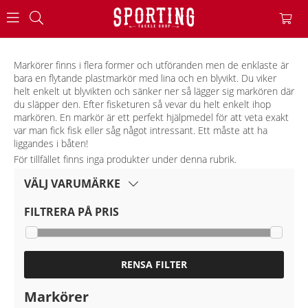
Markörer finns i flera former och utföranden men de enklaste är
bara en flytande plastmarkör med lina och en blyvikt. Du viker
helt enkelt ut blyvikten och sänker ner så lägger sig markören där
du släpper den. Efter fisketuren så vevar du helt enkelt ihop
markören. En markör är ett perfekt hjälpmedel för att veta exakt
var man fick fisk eller såg något intressant. Ett måste att ha
liggandes i båten!
För tillfället finns inga produkter under denna rubrik.
VÄLJ VARUMÄRKE
FILTRERA PÅ PRIS
RENSA FILTER
Markörer