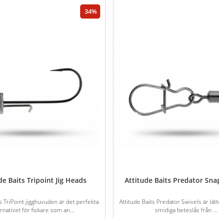
34
de Baits Tripoint Jig Heads
Attitude Baits Predator Sna
s TriPoint jigghuvuden är det perfekta
Attitude Baits Predator Swivels är lä
ernativet för fiskare som an...
smidiga beteslås från ...