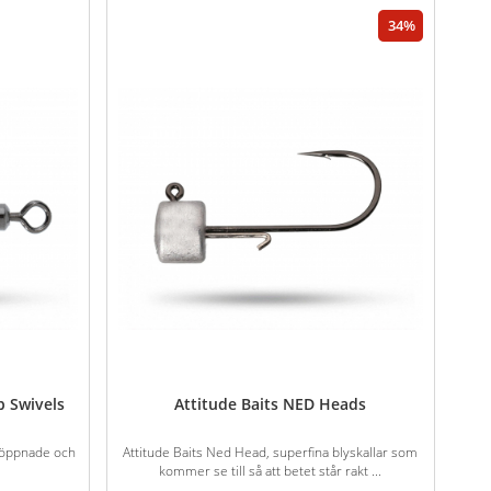
34
p Swivels
Attitude Baits NED Heads
ttöppnade och
Attitude Baits Ned Head, superfina blyskallar som
kommer se till så att betet står rakt ...