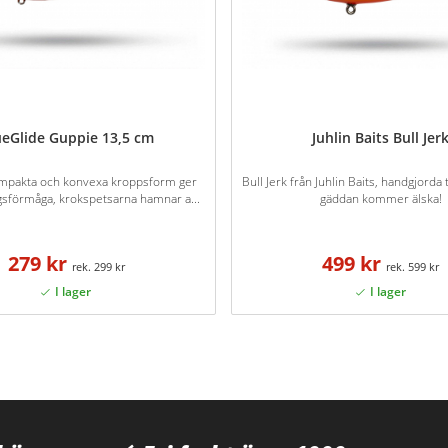
ueGlide Guppie 13,5 cm
Juhlin Baits Bull Jer
mpakta och konvexa kroppsform ger
Bull Jerk från Juhlin Baits, handgjord
gsförmåga, krokspetsarna hamnar a...
gäddan kommer älska!
279 kr
499 kr
299 kr
599 kr