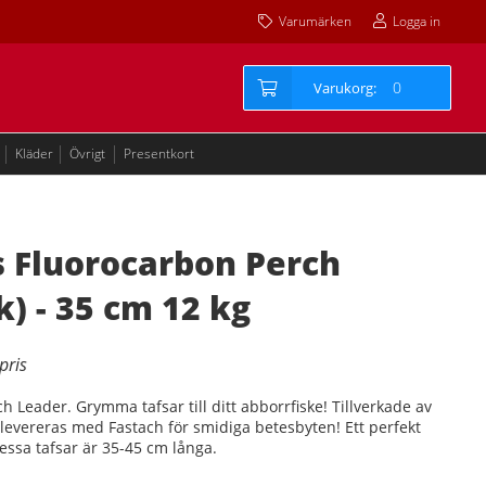
Varumärken
Logga in
0
Kläder
Övrigt
Presentkort
s Fluorocarbon Perch
k) - 35 cm 12 kg
h Leader. Grymma tafsar till ditt abborrfiske! Tillverkade av
 levereras med
Fastach för smidiga betesbyten! Ett perfekt
 Dessa tafsar är 35-45 cm långa.