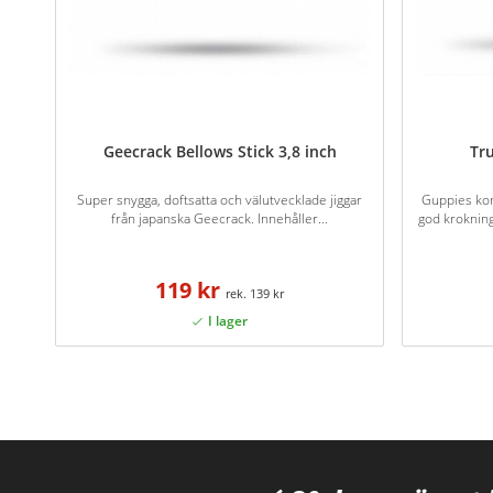
Geecrack Bellows Stick 3,8 inch
Tr
Super snygga, doftsatta och välutvecklade jiggar
Guppies ko
från japanska Geecrack. Innehåller...
god kroknin
119 kr
139 kr