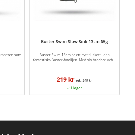
k
Buster Swim Slow Sink 13cm 65g
a träbeten som
Buster Swim 13cm är ett nytt tillskott i den
fantastiska Buster-familjen. Med sin bredare och...
219 kr
249 kr