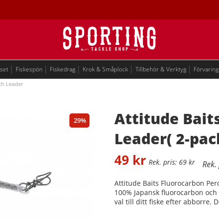
eset
Fiskespön
Fiskedrag
Krok & Småplock
Tillbehör & Verktyg
Förvaring
ch Leader
Attitude Bait
29
Leader( 2-pac
49
kr
69
kr
Attitude Baits Fluorocarbon Perc
100% Japansk fluorocarbon och
val till ditt fiske efter abborre.