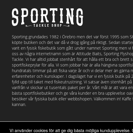
Sporting grundades 1982 i Örebro men det var först 1995 som S
köpte butiken och det var då vi drog igång på riktigt. Sedan start
varit en fysisk fiskebutik som gått under namnet Sporting men vi
oss av några internetnamn som är Attitude Baits, Sporting Flysh
Tackle. Vi har alltid jobbat stenhårt för att hålla ett bra och bret
sportfiskeprylar för alla. Vi som jobbar här är alla hängivna sportf
hundratals timmar på att fiska varje år och vi delar mer än gärna 
erfarenheter och kunskaper. I dagsläget har vi en fysisk butik på
fylld upp till taket med fiskeutrustning. Vi satsar även stenhårt p
varifrån vi skickar ut tusentals paket per år. Vårt mål är att vara e
bästa sportfiskebutiker och ge våra kunder en bra upplevelse o
besöker vår fysiska butik eller webbshopen. Välkommen in! Kaffe fi
kannan.
Vi använder cookies för att ge dig bästa möjliga kundupplevelse. 