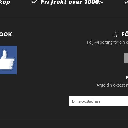
 köp
Fri frakt över 1000:-
BOOK
F
Följ @sporting för din d
Ange din e-post n