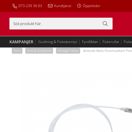
073-239 36 03
Kundtjänst
Öppettider
KAMPANJER
Guidning & Fiskeäventyr
Fyndlådan
Fiskerullar
Fisk
Hem
/
Krok & Småplock
/
Färdiga Tafsar
/
Attitude Baits Fluorocarbon Per