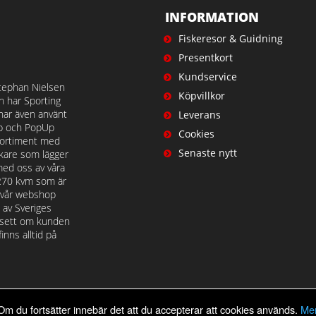
INFORMATION
Fiskeresor & Guidning
Presentkort
Kundservice
tephan Nielsen
Köpvillkor
en har Sporting
 har även använt
Leverans
op och PopUp
Cookies
t sortiment med
Senaste nytt
iskare som lägger
med oss av våra
 270 kvm som är
å vår webshop
n av Sveriges
avsett om kunden
nns alltid på
Om du fortsätter innebär det att du accepterar att cookies används.
Mer