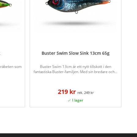
k
Buster Swim Slow Sink 13cm 65g
a träbeten som
Buster Swim 13cm är ett nytt tillskott i den
fantastiska Buster-familjen. Med sin bredare och...
219 kr
249 kr