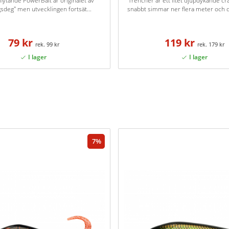
flytande PowerBait är originalet av
Trencher är ett litet djupdykande c
sdeg" men utvecklingen fortsät...
snabbt simmar ner flera meter och de
79 kr
119 kr
99 kr
179 kr
7