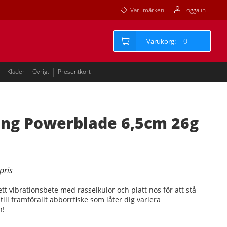
Varumärken
Logga in
0
Kläder
Övrigt
Presentkort
ing Powerblade 6,5cm 26g
tt vibrationsbete med rasselkulor och platt nos för att stå
till framförallt abborrfiske som låter dig variera
n!