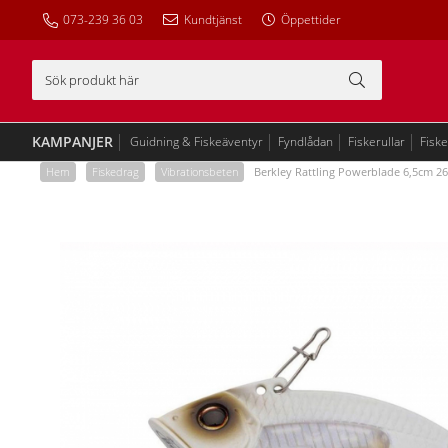
073-239 36 03
Kundtjänst
Öppettider
KAMPANJER
Guidning & Fiskeäventyr
Fyndlådan
Fiskerullar
Fisk
Hem
/
Fiskedrag
/
Vibrationsbeten
/
Berkley Rattling Powerblade 6,5cm 26