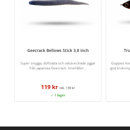
Geecrack Bellows Stick 3,8 inch
Tr
Super snygga, doftsatta och välutvecklade jiggar
Guppies ko
från japanska Geecrack. Innehåller...
god kroknin
119 kr
139 kr