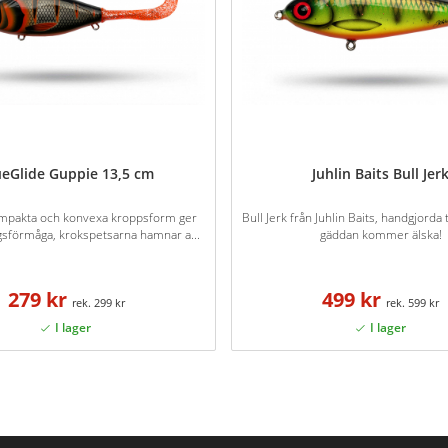
ueGlide Guppie 13,5 cm
Juhlin Baits Bull Jer
mpakta och konvexa kroppsform ger
Bull Jerk från Juhlin Baits, handgjord
gsförmåga, krokspetsarna hamnar a...
gäddan kommer älska!
279 kr
499 kr
299 kr
599 kr