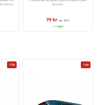
rankbait som
Creaturebait designats av proffsfiskaren Mike
n stora s...
Iaconelli.
79 kr
99 kr
17
12