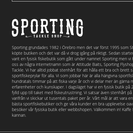
Sporting grundades 1982 i Örebro men det var först 1995 som S
köpte butiken och det var då vi drog igång på riktigt. Sedan start
varit en fysisk fiskebutik som gått under namnet Sporting men vi
oss av några internetnamn som är Attitude Baits, Sporting Flysh
Tackle. Vi har alltid jobbat stenhårt för att hålla ett bra och bret
sportfiskeprylar för alla. Vi som jobbar här är alla hängivna sportf
hundratals timmar på att fiska varje år och vi delar mer än gärna 
erfarenheter och kunskaper. I dagsläget har vi en fysisk butik på
fylld upp till taket med fiskeutrustning. Vi satsar även stenhårt p
varifrån vi skickar ut tusentals paket per år. Vårt mål är att vara e
bästa sportfiskebutiker och ge våra kunder en bra upplevelse o
besöker vår fysiska butik eller webbshopen. Välkommen in! Kaffe fi
kannan.