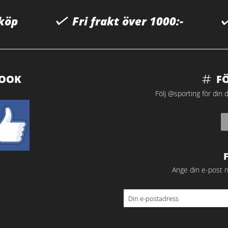
 köp
Fri frakt över 1000:-
BOOK
F
Följ @sporting för din d
Ange din e-post n