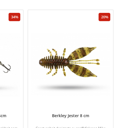
34
20
4cm
Berkley Jester 8 cm