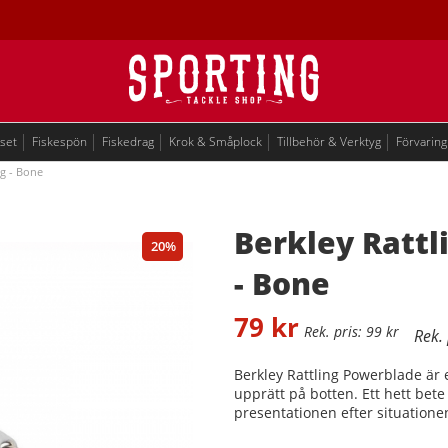
eset
Fiskespön
Fiskedrag
Krok & Småplock
Tillbehör & Verktyg
Förvaring
g - Bone
Berkley Rattl
20
- Bone
79
kr
99
kr
Berkley Rattling Powerblade är e
upprätt på botten. Ett hett bete 
presentationen efter situatione