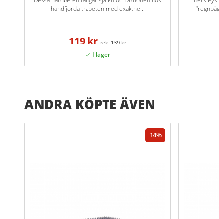
Dessa hårdbeten fångar själen och aktionen hos
Berkleys 
handfjorda träbeten med exakthe...
"regnbåg
119 kr
139 kr
ANDRA KÖPTE ÄVEN
14