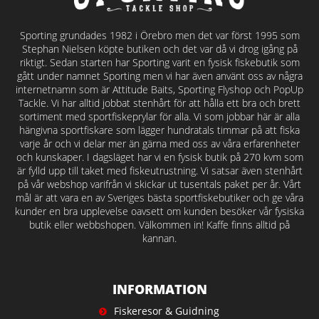
Sporting grundades 1982 i Örebro men det var först 1995 som
Stephan Nielsen köpte butiken och det var då vi drog igång på
riktigt. Sedan starten har Sporting varit en fysisk fiskebutik som
gått under namnet Sporting men vi har även använt oss av några
internetnamn som är Attitude Baits, Sporting Flyshop och PopUp
Tackle. Vi har alltid jobbat stenhårt för att hålla ett bra och brett
sortiment med sportfiskeprylar för alla. Vi som jobbar här är alla
hängivna sportfiskare som lägger hundratals timmar på att fiska
varje år och vi delar mer än gärna med oss av våra erfarenheter
och kunskaper. I dagsläget har vi en fysisk butik på 270 kvm som
är fylld upp till taket med fiskeutrustning. Vi satsar även stenhårt
på vår webshop varifrån vi skickar ut tusentals paket per år. Vårt
mål är att vara en av Sveriges bästa sportfiskebutiker och ge våra
kunder en bra upplevelse oavsett om kunden besöker vår fysiska
butik eller webbshopen. Välkommen in! Kaffe finns alltid på
kannan.
INFORMATION
Fiskeresor & Guidning