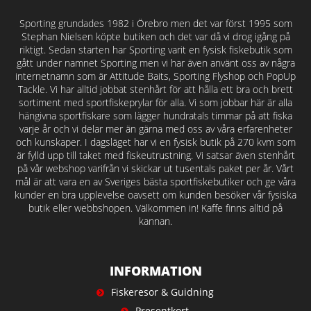
Sporting grundades 1982 i Örebro men det var först 1995 som
Stephan Nielsen köpte butiken och det var då vi drog igång på
riktigt. Sedan starten har Sporting varit en fysisk fiskebutik som
gått under namnet Sporting men vi har även använt oss av några
internetnamn som är Attitude Baits, Sporting Flyshop och PopUp
Tackle. Vi har alltid jobbat stenhårt för att hålla ett bra och brett
sortiment med sportfiskeprylar för alla. Vi som jobbar här är alla
hängivna sportfiskare som lägger hundratals timmar på att fiska
varje år och vi delar mer än gärna med oss av våra erfarenheter
och kunskaper. I dagsläget har vi en fysisk butik på 270 kvm som
är fylld upp till taket med fiskeutrustning. Vi satsar även stenhårt
på vår webshop varifrån vi skickar ut tusentals paket per år. Vårt
mål är att vara en av Sveriges bästa sportfiskebutiker och ge våra
kunder en bra upplevelse oavsett om kunden besöker vår fysiska
butik eller webbshopen. Välkommen in! Kaffe finns alltid på
kannan.
INFORMATION
Fiskeresor & Guidning
Presentkort