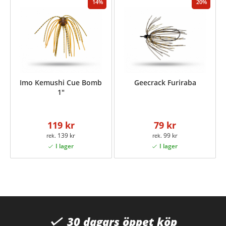
14
20
Imo Kemushi Cue Bomb
Geecrack Furiraba
1"
119 kr
79 kr
139 kr
99 kr
30 dagars öppet köp