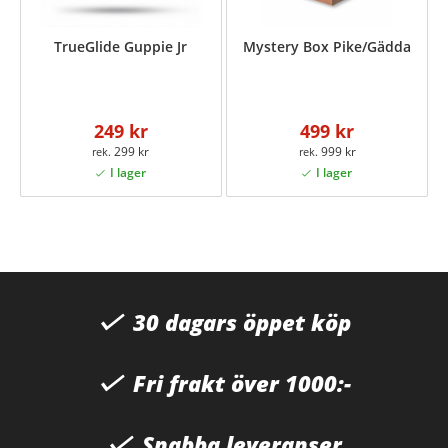
TrueGlide Guppie Jr
Mystery Box Pike/Gädda
249 kr
499 kr
299 kr
999 kr
30 dagars öppet köp
Fri frakt över 1000:-
Snabba leveranser