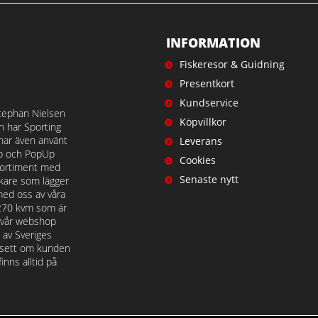
INFORMATION
Fiskeresor & Guidning
Presentkort
Kundservice
tephan Nielsen
Köpvillkor
en har Sporting
 har även använt
Leverans
op och PopUp
Cookies
t sortiment med
Senaste nytt
iskare som lägger
med oss av våra
 270 kvm som är
å vår webshop
n av Sveriges
avsett om kunden
nns alltid på