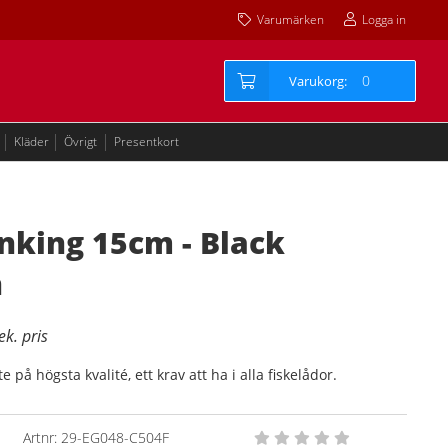
Varumärken
Logga in
0
Kläder
Övrigt
Presentkort
inking 15cm - Black
h
e på högsta kvalité, ett krav att ha i alla fiskelådor.
Artnr:
29-EG048-C504F