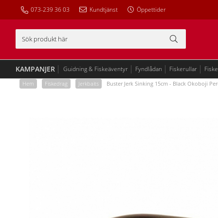
073-239 36 03
Kundtjänst
Öppettider
KAMPANJER
Guidning & Fiskeäventyr
Fyndlådan
Fiskerullar
Fisk
Hem
/
Fiskedrag
/
Jerkbaits
/
Buster Jerk Sinking 15cm - Black Okoboji Pe