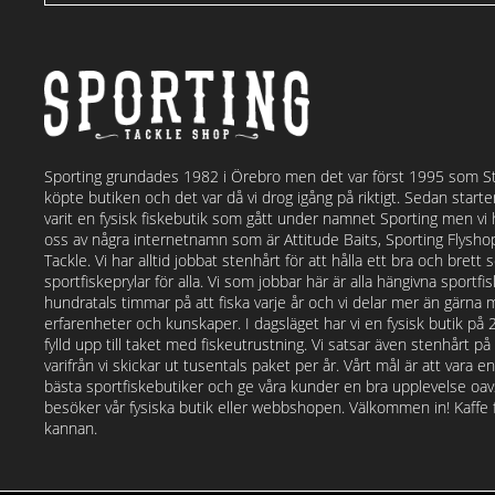
Sporting grundades 1982 i Örebro men det var först 1995 som S
köpte butiken och det var då vi drog igång på riktigt. Sedan start
varit en fysisk fiskebutik som gått under namnet Sporting men vi
oss av några internetnamn som är Attitude Baits, Sporting Flysh
Tackle. Vi har alltid jobbat stenhårt för att hålla ett bra och bret
sportfiskeprylar för alla. Vi som jobbar här är alla hängivna sportf
hundratals timmar på att fiska varje år och vi delar mer än gärna 
erfarenheter och kunskaper. I dagsläget har vi en fysisk butik på
fylld upp till taket med fiskeutrustning. Vi satsar även stenhårt p
varifrån vi skickar ut tusentals paket per år. Vårt mål är att vara e
bästa sportfiskebutiker och ge våra kunder en bra upplevelse o
besöker vår fysiska butik eller webbshopen. Välkommen in! Kaffe fi
kannan.