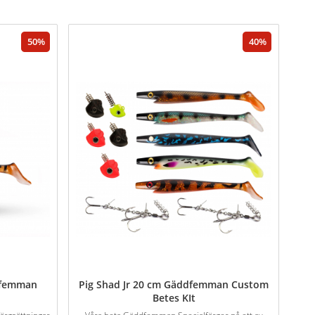
50
40
dfemman
Pig Shad Jr 20 cm Gäddfemman Custom
Betes KIt