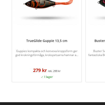
TrueGlide Guppie 13,5 cm
Buster
Guppies kompakta och konvexa kroppsform ger
Buster Sw
god krokningsförmåga, krokspetsarna hamnar a...
fantastiska B
279 kr
299 kr