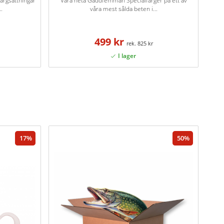
färgsättningar
Våra heta Gäddfemman Specialfärger på ett av
.
våra mest sålda beten i...
499 kr
825 kr
17
50