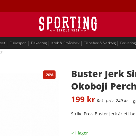
eset
Fiskespön
Fiskedrag
Krok & Småplock
Tillbehör & Verktyg
Förvaring
rch
Buster Jerk S
20
Okoboji Perc
199
kr
249
kr
Strike Pro's Buster Jerk är ett bet