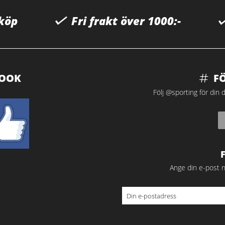
 köp
Fri frakt över 1000:-
BOOK
F
Följ @sporting för din d
Ange din e-post n