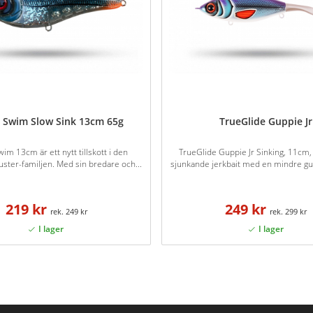
 Swim Slow Sink 13cm 65g
TrueGlide Guppie Jr
im 13cm är ett nytt tillskott i den
TrueGlide Guppie Jr Sinking, 11cm, 
uster-familjen. Med sin bredare och...
sjunkande jerkbait med en mindre gum
219 kr
249 kr
249 kr
299 kr