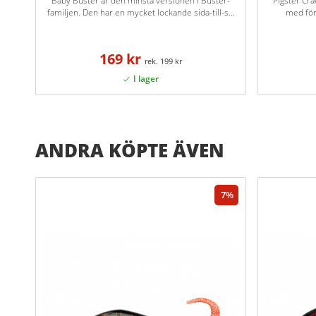
Baby Buster är den minsta versionen i Buster-
Pigster Cra
familjen. Den har en mycket lockande sida-till-s...
med för
169 kr
199 kr
ANDRA KÖPTE ÄVEN
7