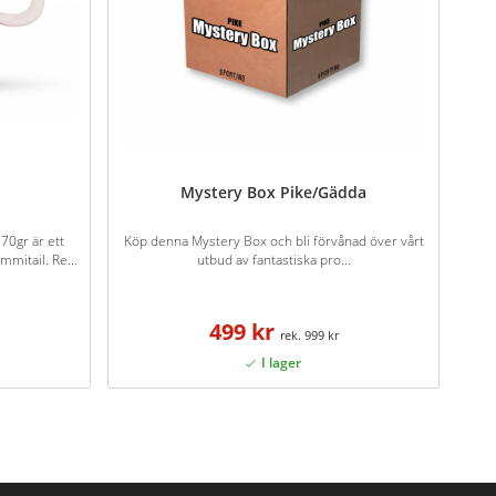
Mystery Box Pike/Gädda
70gr är ett
Köp denna Mystery Box och bli förvånad över vårt
mitail. Re...
utbud av fantastiska pro...
499 kr
999 kr