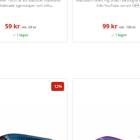
wler 10cm är ett klassiskt maskbete
Klassikern Giant Pig Shad i våra egna 
bättrade egenskaper och silhu...
från YouTube-serien G..
59 kr
99 kr
69 kr
199 kr
12