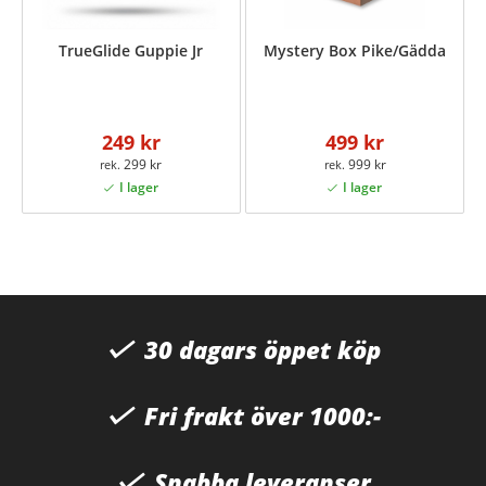
TrueGlide Guppie Jr
Mystery Box Pike/Gädda
249 kr
499 kr
299 kr
999 kr
30 dagars öppet köp
Fri frakt över 1000:-
Snabba leveranser