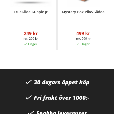
TrueGlide Guppie Jr
Mystery Box Pike/Gädda
249 kr
499 kr
299 kr
999 kr
30 dagars öppet köp
Fri frakt över 1000:-
Snabba leveranser