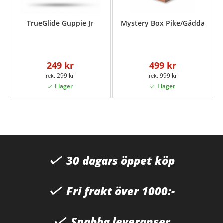
TrueGlide Guppie Jr
Mystery Box Pike/Gädda
249 kr
499 kr
299 kr
999 kr
30 dagars öppet köp
Fri frakt över 1000:-
Snabba leveranser