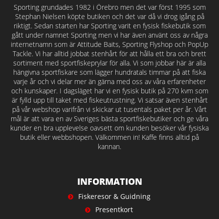
Sporting grundades 1982 i Örebro men det var först 1995 som
Stephan Nielsen köpte butiken och det var då vi drog igång på
riktigt. Sedan starten har Sporting varit en fysisk fiskebutik som
gått under namnet Sporting men vi har även använt oss av några
internetnamn som är Attitude Baits, Sporting Flyshop och PopUp
Tackle. Vi har alltid jobbat stenhårt för att hålla ett bra och brett
sortiment med sportfiskeprylar för alla. Vi som jobbar här är alla
hängivna sportfiskare som lägger hundratals timmar på att fiska
varje år och vi delar mer än gärna med oss av våra erfarenheter
och kunskaper. I dagsläget har vi en fysisk butik på 270 kvm som
är fylld upp till taket med fiskeutrustning. Vi satsar även stenhårt
på vår webshop varifrån vi skickar ut tusentals paket per år. Vårt
mål är att vara en av Sveriges bästa sportfiskebutiker och ge våra
kunder en bra upplevelse oavsett om kunden besöker vår fysiska
butik eller webbshopen. Välkommen in! Kaffe finns alltid på
kannan.
INFORMATION
Fiskeresor & Guidning
Presentkort