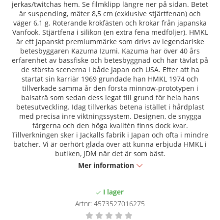
jerkas/twitchas hem. Se filmklipp längre ner på sidan. Betet
är suspending, mäter 8,5 cm (exklusive stjärtfenan) och
väger 6,1 g. Roterande krokfästen och krokar från japanska
Vanfook. Stjärtfena i silikon (en extra fena medföljer). HMKL
är ett japanskt premiummärke som drivs av legendariske
betesbyggaren Kazuma Izumi. Kazuma har över 40 års
erfarenhet av bassfiske och betesbyggnad och har tävlat på
de största scenerna i både Japan och USA. Efter att ha
startat sin karriär 1969 grundade han HMKL 1974 och
tillverkade samma år den första minnow-prototypen i
balsaträ som sedan dess legat till grund för hela hans
betesutveckling. Idag tillverkas betena istället i hårdplast
med precisa inre viktningssystem. Designen, de snygga
färgerna och den höga kvalitén finns dock kvar.
Tillverkningen sker i Jackalls fabrik i Japan och ofta i mindre
batcher. Vi är oerhört glada över att kunna erbjuda HMKL i
butiken, JDM när det är som bäst.
Mer information
Artnr:
4573527016275