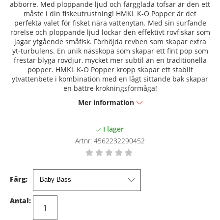
abborre. Med ploppande ljud och färgglada tofsar är den ett
måste i din fiskeutrustning! HMKL K-O Popper är det
perfekta valet för fisket nära vattenytan. Med sin surfande
rörelse och ploppande ljud lockar den effektivt rovfiskar som
jagar ytgående småfisk. Förhöjda revben som skapar extra
yt-turbulens. En unik nässkopa som skapar ett fint pop som
frestar blyga rovdjur, mycket mer subtil än en traditionella
popper. HMKL K-O Popper kropp skapar ett stabilt
ytvattenbete i kombination med en lågt sittande bak skapar
en bättre krokningsförmåga!
Mer information
Artnr:
4562232290452
Färg:
Antal: