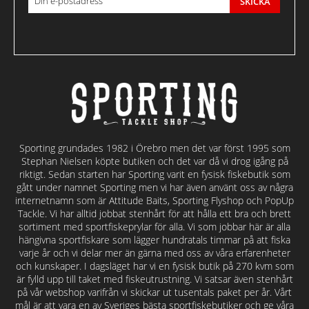
SKICKA
Sporting grundades 1982 i Örebro men det var först 1995 som
Stephan Nielsen köpte butiken och det var då vi drog igång på
riktigt. Sedan starten har Sporting varit en fysisk fiskebutik som
gått under namnet Sporting men vi har även använt oss av några
internetnamn som är Attitude Baits, Sporting Flyshop och PopUp
Tackle. Vi har alltid jobbat stenhårt för att hålla ett bra och brett
sortiment med sportfiskeprylar för alla. Vi som jobbar här är alla
hängivna sportfiskare som lägger hundratals timmar på att fiska
varje år och vi delar mer än gärna med oss av våra erfarenheter
och kunskaper. I dagsläget har vi en fysisk butik på 270 kvm som
är fylld upp till taket med fiskeutrustning. Vi satsar även stenhårt
på vår webshop varifrån vi skickar ut tusentals paket per år. Vårt
mål är att vara en av Sveriges bästa sportfiskebutiker och ge våra