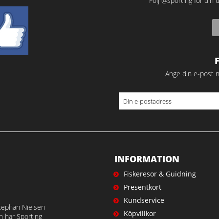
Följ @sporting för din d
Ange din e-post n
INFORMATION
Fiskeresor & Guidning
Presentkort
Kundservice
tephan Nielsen
Köpvillkor
en har Sporting