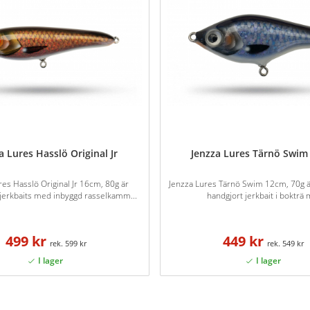
a Lures Hasslö Original Jr
Jenzza Lures Tärnö Swim
res Hasslö Original Jr 16cm, 80g är
Jenzza Lures Tärnö Swim 12cm, 70g ä
jerkbaits med inbyggd rasselkamm...
handgjort jerkbait i bokträ m
499 kr
449 kr
599 kr
549 kr