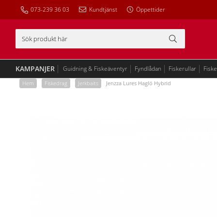
073-239 36 03
Kundtjänst
Öppettider
KAMPANJER
Guidning & Fiskeäventyr
Fyndlådan
Fiskerullar
Fisk
Hem
/
Fiskedrag
/
Jerkbaits
/
Jenzza Lures Haglö Hybrid