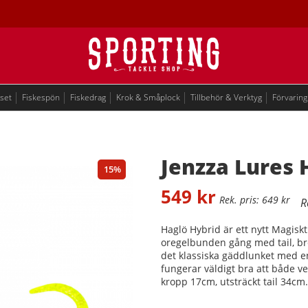
eset
Fiskespön
Fiskedrag
Krok & Småplock
Tillbehör & Verktyg
Förvaring
Jenzza Lures 
15
549
kr
649
kr
Haglö Hybrid är ett nytt Magisk
oregelbunden gång med tail, bre
det klassiska gäddlunket med en
fungerar väldigt bra att både v
kropp 17cm, utsträckt tail 34cm.