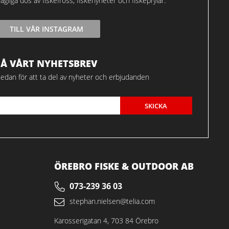
agliga dos av fiskefross, fiskenyheter och fiskeprylar.
TILL VÅR INSTAGRAM
FÅ VÅRT NYHETSBREV
edan för att ta del av nyheter och erbjudanden
SKICKA
ÖREBRO FISKE & OUTDOOR AB
073-239 36 03
stephan.nielsen@telia.com
Karosserigatan 4, 703 84 Örebro