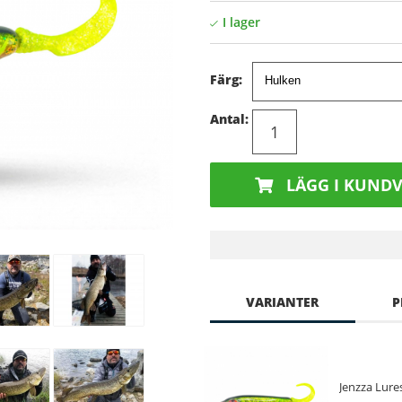
Färg:
Antal:
LÄGG I KUND
VARIANTER
P
Jenzza Lure