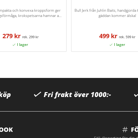
mpakta och konvexa kroppsform ger
Bull Jerk från Juhlin Baits, handgjord
gsförmåga, krokspetsarna hamnar a...
gäddan kommer älska!
279 kr
499 kr
299 kr
599 kr
 köp
Fri frakt över 1000:-
BOOK
F