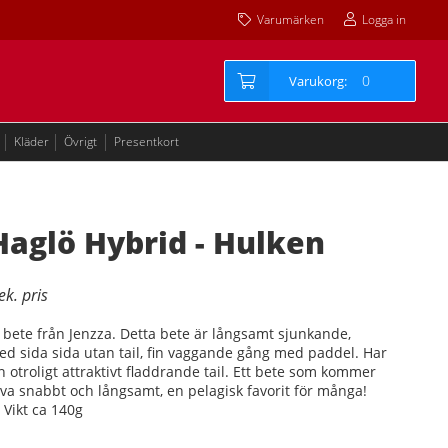
Varumärken
Logga in
0
Kläder
Övrigt
Presentkort
Haglö Hybrid - Hulken
t bete från Jenzza. Detta bete är långsamt sjunkande,
d sida sida utan tail, fin vaggande gång med paddel. Har
 otroligt attraktivt fladdrande tail. Ett bete som kommer
eva snabbt och långsamt, en pelagisk favorit för många!
 Vikt ca 140g