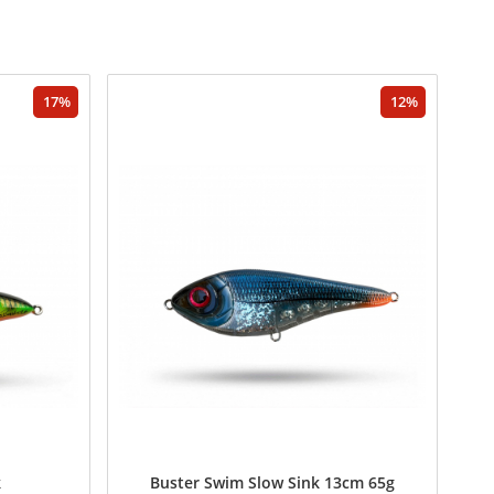
17
12
k
Buster Swim Slow Sink 13cm 65g