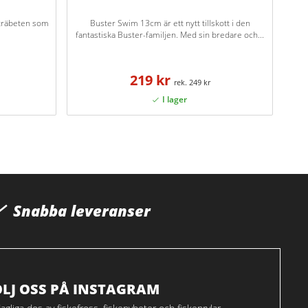
a träbeten som
Buster Swim 13cm är ett nytt tillskott i den
fantastiska Buster-familjen. Med sin bredare och...
219 kr
249 kr
Snabba leveranser
ÖLJ OSS PÅ INSTAGRAM