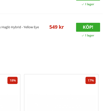
549 kr
KÖP!
s Haglö Hybrid - Yellow Eye
18
17