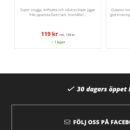
Super snygga, doftsatta och välutvecklade jiggar
Guppies ko
från japanska Geecrack. Innehåller...
god kroknin
119 kr
139 kr
30 dagars öppet
FÖLJ OSS PÅ FACE