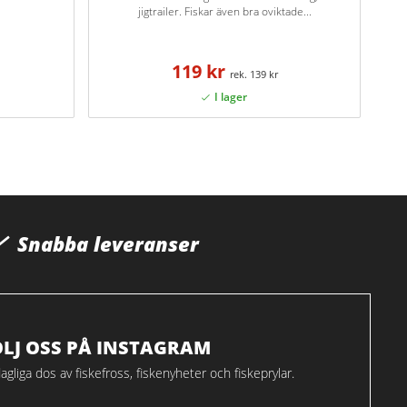
jigtrailer. Fiskar även bra oviktade...
119 kr
139 kr
Snabba leveranser
ÖLJ OSS PÅ INSTAGRAM
agliga dos av fiskefross, fiskenyheter och fiskeprylar.