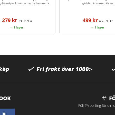
gsförmåga, krokspetsarna hamnar a...
gäddan kommer älska!
279 kr
499 kr
299 kr
599 kr
 köp
Fri frakt över 1000:-
BOOK
F
Följ @sporting för din d