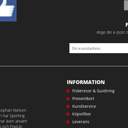
Ange din e-post n
INFORMATION
Fiskeresor & Guidning
Presentkort
Kundservice
tephan Nielsen
Köpvillkor
en har Sporting
 har även använt
Leverans
op och PopUp