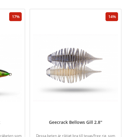
17
14
k
Geecrack Bellows Gill 2.8''
a träbeten som
Dessa beten är riktigt bra till texas/free rig, som