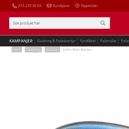
073-239 36 03
Kundtjänst
Öppettider
KAMPANJER
Guidning & Fiskeäventyr
Fyndlådan
Fiskerullar
Fisk
Hem
/
Fiskedrag
/
Jerkbaits
/
Juhlin Baits Maniac