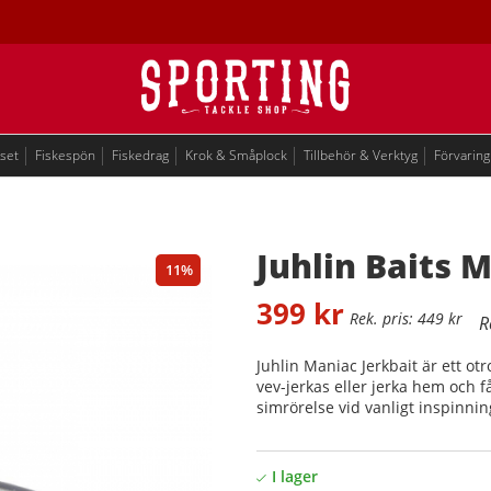
eset
Fiskespön
Fiskedrag
Krok & Småplock
Tillbehör & Verktyg
Förvaring
Juhlin Baits M
11
399
kr
449
kr
Juhlin Maniac Jerkbait är ett otro
vev-jerkas eller jerka hem och få
simrörelse vid vanligt inspinning