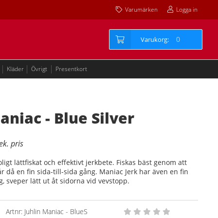
Varumärken
Logga in
0
Kläder
Övrigt
Presentkort
aniac - Blue Silver
ligt lättfiskat och effektivt jerkbete. Fiskas bäst genom att
r då en fin sida-till-sida gång. Maniac Jerk har även en fin
, sveper lätt ut åt sidorna vid vevstopp.
Artnr:
Juhlin Maniac - BlueS