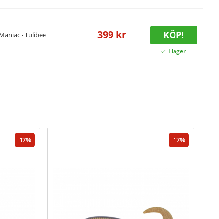
399 kr
KÖP!
 Maniac - Tulibee
17
17