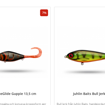
7
ueGlide Guppie 13,5 cm
Juhlin Baits Bull Jer
mpakta och konvexa kroppsform ger
Bull Jerk från Juhlin Baits, handgjord