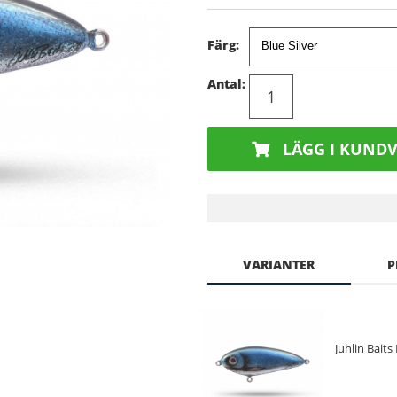
Färg:
Antal:
LÄGG I KUND
VARIANTER
P
Juhlin Baits