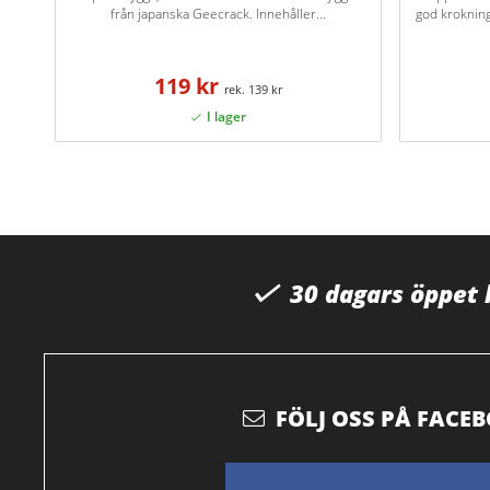
från japanska Geecrack. Innehåller...
god kroknin
119 kr
139 kr
30 dagars öppet
FÖLJ OSS PÅ FACE