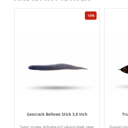
14
Geecrack Bellows Stick 3,8 inch
Tr
Super snygga, doftsatta och välutvecklade jiggar
Guppies ko