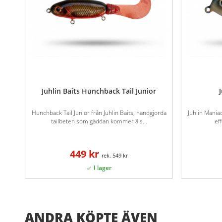
Juhlin Baits Hunchback Tail Junior
Hunchback Tail Junior från Juhlin Baits, handgjorda
Juhlin Maniac 
tailbeten som gäddan kommer äls...
eff
449 kr
549 kr
ANDRA KÖPTE ÄVEN