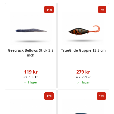
14
7
Geecrack Bellows Stick 3,8
TrueGlide Guppie 13,5 cm
inch
119 kr
279 kr
139 kr
299 kr
17
12