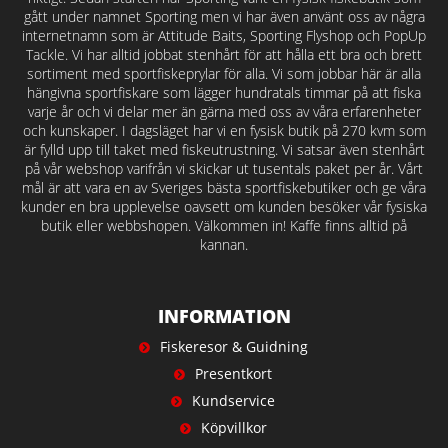
gått under namnet Sporting men vi har även använt oss av några
internetnamn som är Attitude Baits, Sporting Flyshop och PopUp
Tackle. Vi har alltid jobbat stenhårt för att hålla ett bra och brett
sortiment med sportfiskeprylar för alla. Vi som jobbar här är alla
hängivna sportfiskare som lägger hundratals timmar på att fiska
varje år och vi delar mer än gärna med oss av våra erfarenheter
och kunskaper. I dagsläget har vi en fysisk butik på 270 kvm som
är fylld upp till taket med fiskeutrustning. Vi satsar även stenhårt
på vår webshop varifrån vi skickar ut tusentals paket per år. Vårt
mål är att vara en av Sveriges bästa sportfiskebutiker och ge våra
kunder en bra upplevelse oavsett om kunden besöker vår fysiska
butik eller webbshopen. Välkommen in! Kaffe finns alltid på
kannan.
INFORMATION
Fiskeresor & Guidning
Presentkort
Kundservice
Köpvillkor