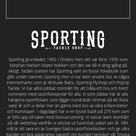
Sporting grundades 1982 i Örebro men det var först 1995 som
Stephan Nielsen köpte butiken och det var då vi drog igång på
riktigt. Sedan starten har Sporting varit en fysisk fiskebutik som
gått under namnet Sporting men vi har även använt oss av några
internetnamn som är Attitude Baits, Sporting Flyshop och PopUp
Tackle. Vi har alltid jobbat stenhårt för att hålla ett bra och brett
sortiment med sportfiskeprylar för alla. Vi som jobbar här är alla
hängivna sportfiskare som lägger hundratals timmar på att fiska
varje år och vi delar mer än gärna med oss av våra erfarenheter
och kunskaper. I dagsläget har vi en fysisk butik på 270 kvm som
är fylld upp till taket med fiskeutrustning. Vi satsar även stenhårt
på vår webshop varifrån vi skickar ut tusentals paket per år. Vårt
mål är att vara en av Sveriges bästa sportfiskebutiker och ge våra
kunder en bra upplevelse oavsett om kunden besöker vår fysiska