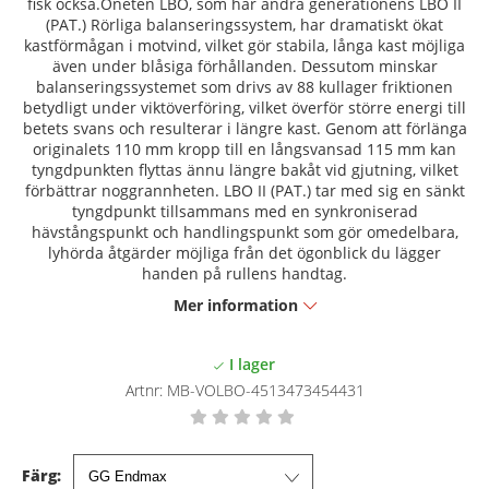
fisk också.Oneten LBO, som har andra generationens LBO II
(PAT.) Rörliga balanseringssystem, har dramatiskt ökat
kastförmågan i motvind, vilket gör stabila, långa kast möjliga
även under blåsiga förhållanden. Dessutom minskar
balanseringssystemet som drivs av 88 kullager friktionen
betydligt under viktöverföring, vilket överför större energi till
betets svans och resulterar i längre kast. Genom att förlänga
originalets 110 mm kropp till en långsvansad 115 mm kan
tyngdpunkten flyttas ännu längre bakåt vid gjutning, vilket
förbättrar noggrannheten. LBO II (PAT.) tar med sig en sänkt
tyngdpunkt tillsammans med en synkroniserad
hävstångspunkt och handlingspunkt som gör omedelbara,
lyhörda åtgärder möjliga från det ögonblick du lägger
handen på rullens handtag.
Mer information
Artnr:
MB-VOLBO-4513473454431
Färg: