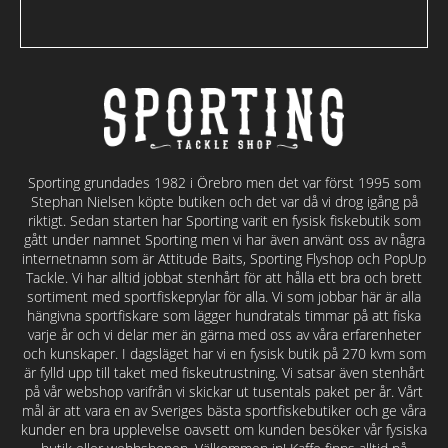
Sporting grundades 1982 i Örebro men det var först 1995 som
Stephan Nielsen köpte butiken och det var då vi drog igång på
riktigt. Sedan starten har Sporting varit en fysisk fiskebutik som
gått under namnet Sporting men vi har även använt oss av några
internetnamn som är Attitude Baits, Sporting Flyshop och PopUp
Tackle. Vi har alltid jobbat stenhårt för att hålla ett bra och brett
sortiment med sportfiskeprylar för alla. Vi som jobbar här är alla
hängivna sportfiskare som lägger hundratals timmar på att fiska
varje år och vi delar mer än gärna med oss av våra erfarenheter
och kunskaper. I dagsläget har vi en fysisk butik på 270 kvm som
är fylld upp till taket med fiskeutrustning. Vi satsar även stenhårt
på vår webshop varifrån vi skickar ut tusentals paket per år. Vårt
mål är att vara en av Sveriges bästa sportfiskebutiker och ge våra
kunder en bra upplevelse oavsett om kunden besöker vår fysiska