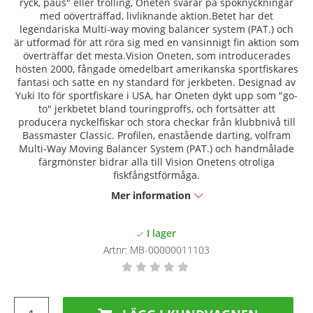
ryck, paus" eller trolling, Oneten svarar på spöknyckningar
med oöverträffad, livliknande aktion.Betet har det
legendariska Multi-way moving balancer system (PAT.) och
är utformad för att röra sig med en vansinnigt fin aktion som
överträffar det mesta.Vision Oneten, som introducerades
hösten 2000, fångade omedelbart amerikanska sportfiskares
fantasi och satte en ny standard för jerkbeten. Designad av
Yuki Ito för sportfiskare i USA, har Oneten dykt upp som "go-
to" jerkbetet bland touringproffs, och fortsätter att
producera nyckelfiskar och stora checkar från klubbnivå till
Bassmaster Classic. Profilen, enastående darting, volfram
Multi-Way Moving Balancer System (PAT.) och handmålade
färgmönster bidrar alla till Vision Onetens otroliga
fiskfångstförmåga.
Mer information
Artnr:
MB-00000011103