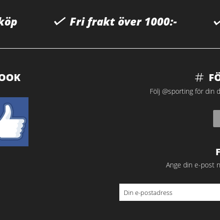
 köp
Fri frakt över 1000:-
BOOK
F
Följ @sporting för din d
Ange din e-post n