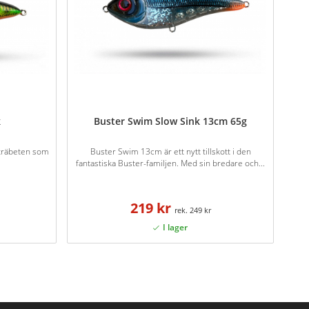
k
Buster Swim Slow Sink 13cm 65g
a träbeten som
Buster Swim 13cm är ett nytt tillskott i den
fantastiska Buster-familjen. Med sin bredare och...
219 kr
249 kr