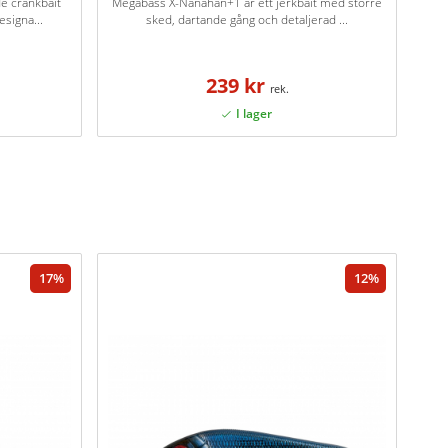
e crankbait
Megabass X-Nanahan+1 är ett jerkbait med större
signa...
sked, dartande gång och detaljerad ...
239 kr
17
12