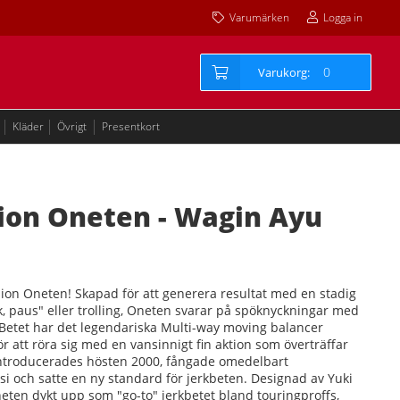
Varumärken
Logga in
0
Kläder
Övrigt
Presentkort
ion Oneten - Wagin Ayu
ion Oneten! Skapad för att generera resultat med en stadig
ck, paus" eller trolling, Oneten svarar på spöknyckningar med
n.Betet har det legendariska Multi-way moving balancer
r att röra sig med en vansinnigt fin aktion som överträffar
introducerades hösten 2000, fångade omedelbart
si och satte en ny standard för jerkbeten. Designad av Yuki
Oneten dykt upp som "go-to" jerkbetet bland touringproffs,