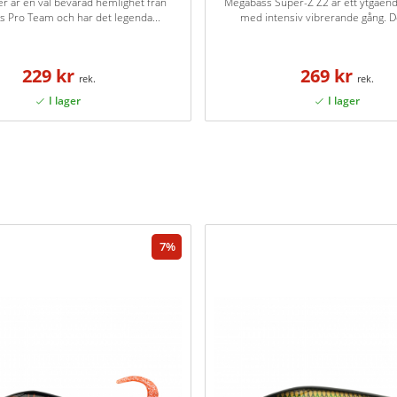
er är en väl bevarad hemlighet från
Megabass Super-Z Z2 är ett ytgåend
 Pro Team och har det legenda...
med intensiv vibrerande gång. De
229 kr
269 kr
7