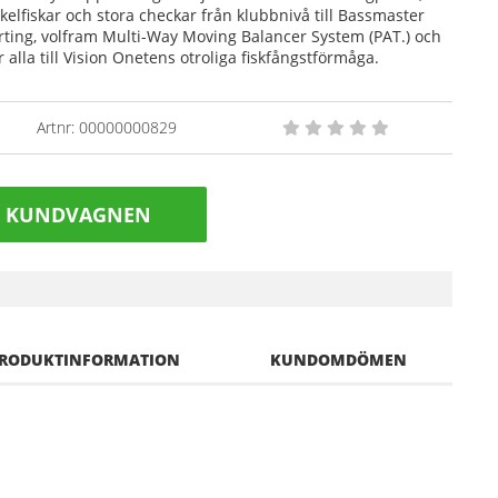
kelfiskar och stora checkar från klubbnivå till Bassmaster
arting, volfram Multi-Way Moving Balancer System (PAT.) och
lla till Vision Onetens otroliga fiskfångstförmåga.
Artnr:
00000000829
I KUNDVAGNEN
RODUKTINFORMATION
KUNDOMDÖMEN