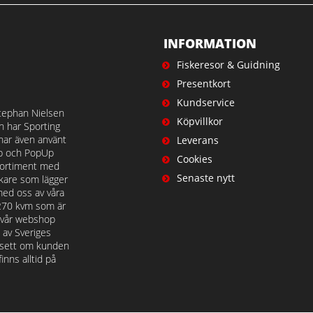
INFORMATION
Fiskeresor & Guidning
Presentkort
Kundservice
tephan Nielsen
Köpvillkor
en har Sporting
 har även använt
Leverans
op och PopUp
Cookies
t sortiment med
Senaste nytt
iskare som lägger
med oss av våra
 270 kvm som är
å vår webshop
n av Sveriges
avsett om kunden
nns alltid på