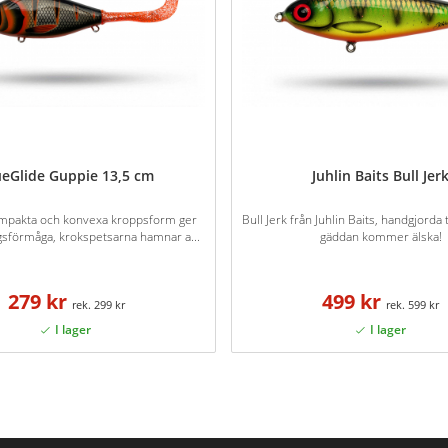
ueGlide Guppie 13,5 cm
Juhlin Baits Bull Jer
mpakta och konvexa kroppsform ger
Bull Jerk från Juhlin Baits, handgjord
gsförmåga, krokspetsarna hamnar a...
gäddan kommer älska!
279 kr
499 kr
299 kr
599 kr