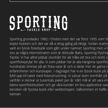
Sporting grundades 1982 i Örebro men det var först 1995 som S
köpte butiken och det var då vi drog igång på riktigt. Sedan start
varit en fysisk fiskebutik som gått under namnet Sporting men vi
oss av några internetnamn som är Attitude Baits, Sporting Flysh
Tackle. Vi har alltid jobbat stenhårt för att hålla ett bra och bret
sportfiskeprylar för alla. Vi som jobbar här är alla hängivna sportf
hundratals timmar på att fiska varje år och vi delar mer än gärna 
erfarenheter och kunskaper. I dagsläget har vi en fysisk butik på
fylld upp till taket med fiskeutrustning. Vi satsar även stenhårt p
varifrån vi skickar ut tusentals paket per år. Vårt mål är att vara e
bästa sportfiskebutiker och ge våra kunder en bra upplevelse o
besöker vår fysiska butik eller webbshopen. Välkommen in! Kaffe fi
kannan.