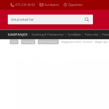
073-239 36 03
Kundtjänst
Öppettider
KAMPANJER
Guidning & Fiskeäventyr
Fyndlådan
Fiskerullar
Fisk
Hem
/
Fiskedrag
/
Abborrwobbler
/
Megabass Vision Oneten - Wagin Ayu