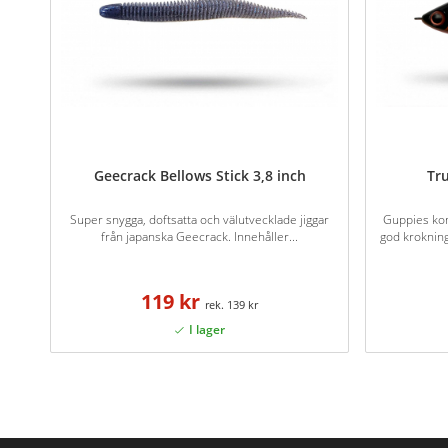
Geecrack Bellows Stick 3,8 inch
Tr
Super snygga, doftsatta och välutvecklade jiggar
Guppies ko
från japanska Geecrack. Innehåller...
god kroknin
119 kr
139 kr