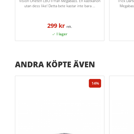
Vision Oneten LBO II från Megabass. En kastkanon
Trick Dart
utan dess like! Detta bete kastar inte bara ...
Megabass
299 kr
ANDRA KÖPTE ÄVEN
14