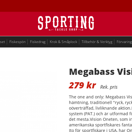
eset
Fiskespön
Fiskedrag
Krok & Småplock
Tillbehör & Verktyg
Förvaring
Megabass Vis
279
kr
The one and only: Megabass Vis
hämtning, traditionell "ryck, ry
oöverträffad, livliknande aktio
system (PAT.) och är utformad fö
det mesta.Vision Oneten, som 
amerikanska sportfiskares fanta
Ito för sportfiskare i USA, har 