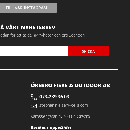
TILL VÅR INSTAGRAM
FÅ VÅRT NYHETSBREV
edan för att ta del av nyheter och erbjudanden
SKICKA
ÖREBRO FISKE & OUTDOOR AB
073-239 36 03
stephan.nielsen@telia.com
Karosserigatan 4, 703 84 Örebro
Butikens öppettider