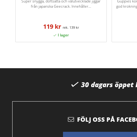
Super snygga, doftsatta och välutvecklade jiggar
Guppies ko
från japanska Geecrack. Innehåller...
god kroknin
119 kr
139 kr
30 dagars öppet
FÖLJ OSS PÅ FACE