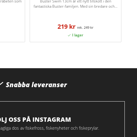
a träbeten som
Buster Swim 13cm är ett nytt tillskott i den
fantastiska Buster-familjen. Med sin bredare och...
219 kr
249 kr
Snabba leveranser
ÖLJ OSS PÅ INSTAGRAM
agliga dos av fiskefross, fiskenyheter och fiskeprylar.