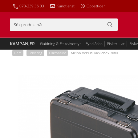
073-239 36 03
Kundtjänst
Öppettider
KAMPANJER
Guidning & Fiskeäventyr
Fyndlådan
Fiskerullar
Fisk
Hem
/
Förvaring
/
Fiskeväskor
/
Meiho Versus Tacklebox 3080