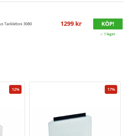
1299 kr
KÖP!
us Tacklebox 3080
12
17