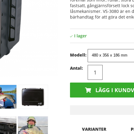
fastsatt, gångjärnsförsett lock s
låsmekanismer. VS-3080 är en dr
bärhandtag för att göra det enkel
Modell:
Antal:
LÄGG I KUND
VARIANTER
P