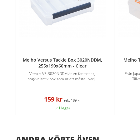
Meiho Versus Tackle Box 3020NDDM,
Meiho 
255x190x60mm - Clear
Versus VS-3020NDDM är en fantastisk,
Från Jap
högkvalitativ box som är ett måste i varj...
Tillv
159 kr
189 kr
ANDRA KÖPTE ÄVEN