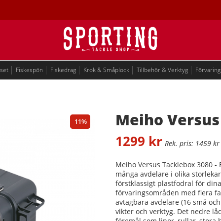
eset
Fiskespön
Fiskedrag
Krok & Småplock
Tillbehör & Verktyg
Förvaring
Meiho Versus
11
1299
kr
1459
kr
Meiho Versus Tacklebox 3080 - 
många avdelare i olika storlekar
förstklassigt plastfodral för di
förvaringsområden med flera fac
avtagbara avdelare (16 små och 
vikter och verktyg. Det nedre l
föremål som linor, rullar, stor