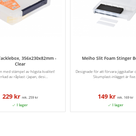
Tacklebox, 356x230x82mm -
Meiho Slit Foam Stinger 
Clear
an med stämpel av högsta kvalitet!
Designade för att förvara jiggskallar 
erkad av råplast i Japan, desi...
Skumplast-inlägget är fixe.
229 kr
149 kr
259 kr
169 kr