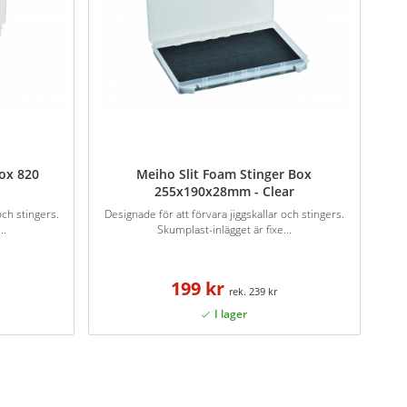
Box 820
Meiho Slit Foam Stinger Box
255x190x28mm - Clear
och stingers.
Designade för att förvara jiggskallar och stingers.
..
Skumplast-inlägget är fixe...
199 kr
239 kr