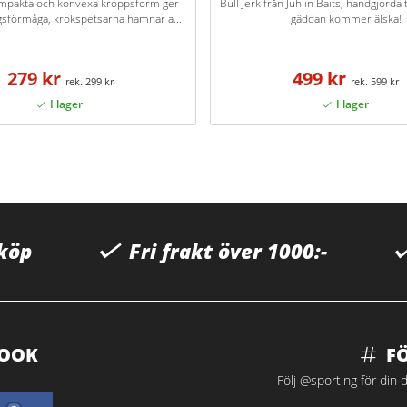
mpakta och konvexa kroppsform ger
Bull Jerk från Juhlin Baits, handgjord
gsförmåga, krokspetsarna hamnar a...
gäddan kommer älska!
279 kr
499 kr
299 kr
599 kr
 köp
Fri frakt över 1000:-
BOOK
F
Följ @sporting för din d