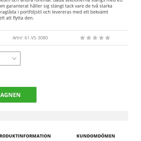
om garanterat håller sig stängt tack vare de två starka
aglåda i portföljstil och levereras med ett bekvämt
t att flytta den.
Artnr:
61-VS-3080
VAGNEN
RODUKTINFORMATION
KUNDOMDÖMEN