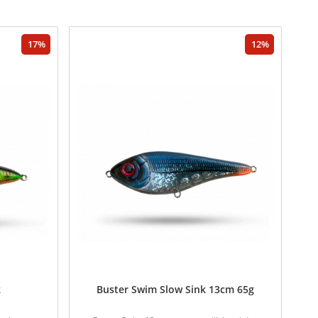
17
12
k
Buster Swim Slow Sink 13cm 65g