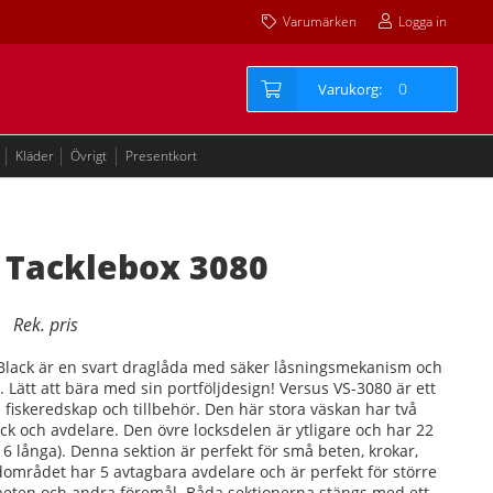
Varumärken
Logga in
0
Kläder
Övrigt
Presentkort
 Tacklebox 3080
Black är en svart draglåda med säker låsningsmekanism och
. Lätt att bära med sin portföljdesign! Versus VS-3080 är ett
na fiskeredskap och tillbehör. Den här stora väskan har två
k och avdelare. Den övre locksdelen är ytligare och har 22
6 långa). Denna sektion är perfekt för små beten, krokar,
ådområdet har 5 avtagbara avdelare och är perfekt för större
a beten och andra föremål. Båda sektionerna stängs med ett