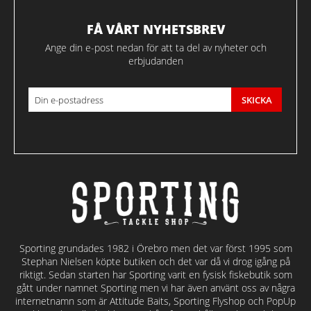
FÅ VÅRT NYHETSBREV
Ange din e-post nedan för att ta del av nyheter och
erbjudanden
SKICKA
Sporting grundades 1982 i Örebro men det var först 1995 som
Stephan Nielsen köpte butiken och det var då vi drog igång på
riktigt. Sedan starten har Sporting varit en fysisk fiskebutik som
gått under namnet Sporting men vi har även använt oss av några
internetnamn som är Attitude Baits, Sporting Flyshop och PopUp