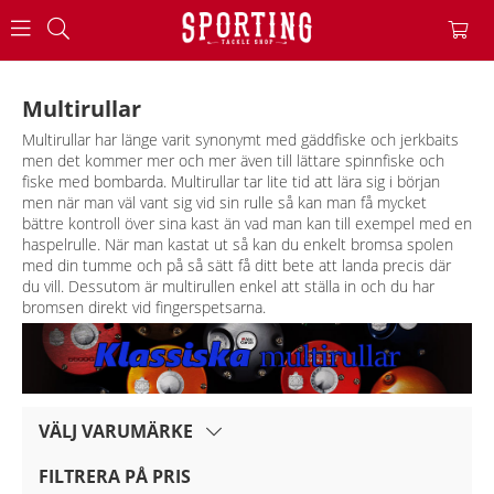
Multirullar
Multirullar har länge varit synonymt med gäddfiske och jerkbaits
men det kommer mer och mer även till lättare spinnfiske och
fiske med bombarda. Multirullar tar lite tid att lära sig i början
men när man väl vant sig vid sin rulle så kan man få mycket
bättre kontroll över sina kast än vad man kan till exempel med en
haspelrulle. När man kastat ut så kan du enkelt bromsa spolen
med din tumme och på så sätt få ditt bete att landa precis där
du vill. Dessutom är multirullen enkel att ställa in och du har
bromsen direkt vid fingerspetsarna.
VÄLJ VARUMÄRKE
FILTRERA PÅ PRIS