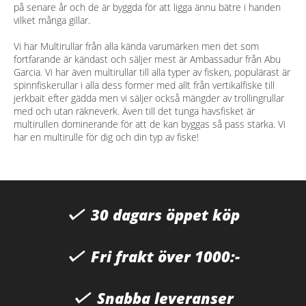
på senare år och de är byggda för att ligga ännu bätre i handen
vilket många gillar.
Vi har Multirullar från alla kända varumärken men det som
fortfarande är kändast och säljer mest är Ambassadur från Abu
Garcia. Vi har även multirullar till alla typer av fisken, populärast är
spinnfiskerullar i alla dess former med allt från vertikalfiske till
jerkbait efter gädda men vi säljer också mängder av trollingrullar
med och utan räkneverk. Även till det tunga havsfisket är
multirullen dominerande för att de kan byggas så pass starka. Vi
har en multirulle för dig och din typ av fiske!
30 dagars öppet köp
Fri frakt över 1000:-
Snabba leveranser