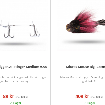
igger-21 Stinger Medium #2/0
Miuras Mouse Big, 23cm
s ha anmärkningsvärda förbättringar
Miuras Mouse -En grym Spinnfluga 
jämfört med en vanlig...
gäddfiske!!!
89 kr
409 kr
149 kr
449 kr