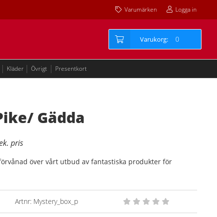
Varumärken
Logga in
0
Kläder
Övrigt
Presentkort
Pike/ Gädda
örvånad över vårt utbud av fantastiska produkter för
Artnr:
Mystery_box_p