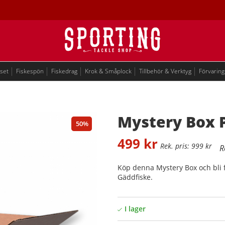
eset
Fiskespön
Fiskedrag
Krok & Småplock
Tillbehör & Verktyg
Förvaring
Mystery Box 
50
499
kr
999
kr
Köp denna Mystery Box och bli f
Gäddfiske.