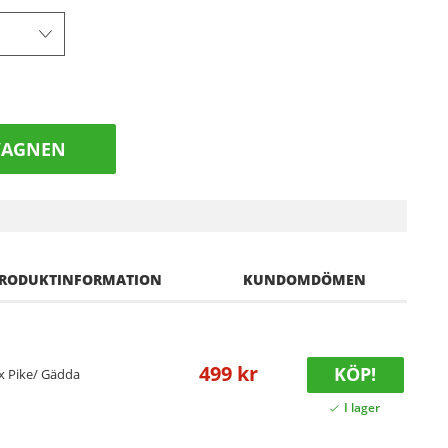
VAGNEN
RODUKTINFORMATION
KUNDOMDÖMEN
499 kr
KÖP!
x Pike/ Gädda