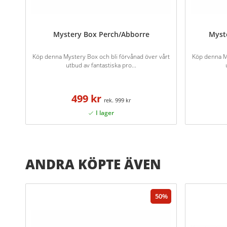
Mystery Box Perch/Abborre
Myst
Köp denna Mystery Box och bli förvånad över vårt
Köp denna My
utbud av fantastiska pro...
499 kr
999 kr
ANDRA KÖPTE ÄVEN
50