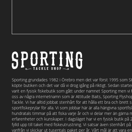
Sporting grundades 1982 i Örebro men det var först 1995 som S
köpte butiken och det var då vi drog igång på riktigt. Sedan start
varit en fysisk fiskebutik som gått under namnet Sporting men vi
oss av några internetnamn som är Attitude Baits, Sporting Flysh
Tackle. Vi har alltid jobbat stenhårt för att hålla ett bra och bret
sportfiskeprylar för alla. Vi som jobbar här är alla hängivna sportf
hundratals timmar på att fiska varje år och vi delar mer än gärna 
erfarenheter och kunskaper. I dagsläget har vi en fysisk butik på
fylld upp till taket med fiskeutrustning. Vi satsar även stenhårt p
varifrån vi skickar ut tusentals paket per år. Vårt mål är att vara e