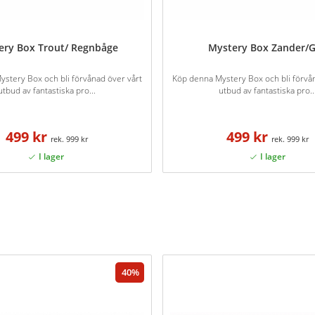
ery Box Trout/ Regnbåge
Mystery Box Zander/
stery Box och bli förvånad över vårt
Köp denna Mystery Box och bli förvå
utbud av fantastiska pro...
utbud av fantastiska pro..
499 kr
499 kr
999 kr
999 kr
40