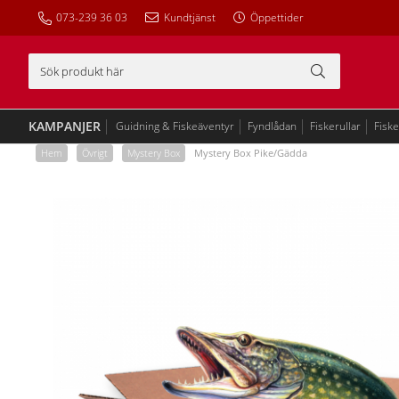
073-239 36 03
Kundtjänst
Öppettider
KAMPANJER
Guidning & Fiskeäventyr
Fyndlådan
Fiskerullar
Fisk
Hem
/
Övrigt
/
Mystery Box
/
Mystery Box Pike/Gädda