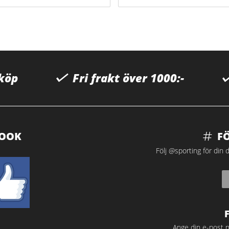
 köp
Fri frakt över 1000:-
BOOK
F
Följ @sporting för din d
Ange din e-post n