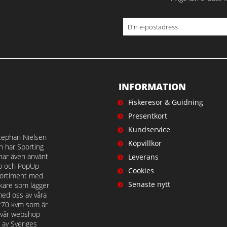
INFORMATION
Fiskeresor & Guidning
Presentkort
Kundservice
tephan Nielsen
Köpvillkor
en har Sporting
 har även använt
Leverans
op och PopUp
Cookies
t sortiment med
Senaste nytt
iskare som lägger
med oss av våra
 270 kvm som är
å vår webshop
n av Sveriges