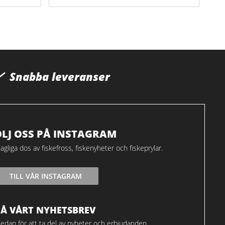
Snabba leveranser
ÖLJ OSS PÅ INSTAGRAM
agliga dos av fiskefross, fiskenyheter och fiskeprylar.
TILL VÅR INSTAGRAM
FÅ VÅRT NYHETSBREV
edan för att ta del av nyheter och erbjudanden