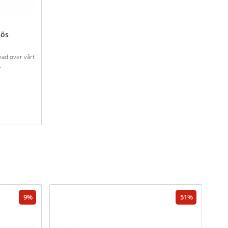
Gös
nad över vårt
.
9
51