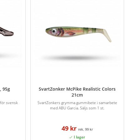
, 95g
SvartZonker McPike Realistic Colors
21cm
för svensk
SvartZonkers grymma gummibete i samarbete
med ABU Garcia. Säljs som 1 st.
49 kr
99 kr